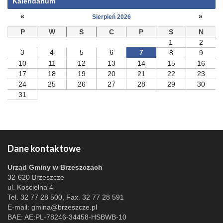
Kalendarium
«
»
Sierpień 2026
P
W
S
C
P
S
N
1
2
3
4
5
6
7
8
9
10
11
12
13
14
15
16
17
18
19
20
21
22
23
24
25
26
27
28
29
30
31
Dane kontaktowe
Urząd Gminy w Brzeszczach
32-620 Brzeszcze
ul. Kościelna 4
Tel. 32 77 28 500, Fax. 32 77 28 591
E-mail:
gmina@brzeszcze.pl
BAE: AE:PL-78246-34458-HSBWB-10