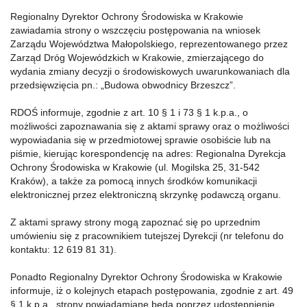
Regionalny Dyrektor Ochrony Środowiska w Krakowie
zawiadamia strony o wszczęciu postępowania na wniosek
Zarządu Województwa Małopolskiego, reprezentowanego przez
Zarząd Dróg Wojewódzkich w Krakowie, zmierzającego do
wydania zmiany decyzji o środowiskowych uwarunkowaniach dla
przedsięwzięcia pn.: „Budowa obwodnicy Brzeszcz”.
RDOŚ informuje, zgodnie z art. 10 § 1 i 73 § 1 k.p.a., o
możliwości zapoznawania się z aktami sprawy oraz o możliwości
wypowiadania się w przedmiotowej sprawie osobiście lub na
piśmie, kierując korespondencję na adres: Regionalna Dyrekcja
Ochrony Środowiska w Krakowie (ul. Mogilska 25, 31-542
Kraków), a także za pomocą innych środków komunikacji
elektronicznej przez elektroniczną skrzynkę podawczą organu.
Z aktami sprawy strony mogą zapoznać się po uprzednim
umówieniu się z pracownikiem tutejszej Dyrekcji (nr telefonu do
kontaktu: 12 619 81 31).
Ponadto Regionalny Dyrektor Ochrony Środowiska w Krakowie
informuje, iż o kolejnych etapach postępowania, zgodnie z art. 49
§ 1 k.p.a., strony powiadamiane będą poprzez udostępnienie