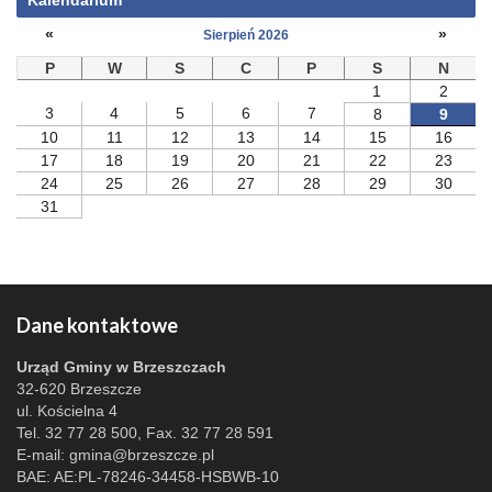
Kalendarium
«
»
Sierpień 2026
P
W
S
C
P
S
N
1
2
3
4
5
6
7
8
9
10
11
12
13
14
15
16
17
18
19
20
21
22
23
24
25
26
27
28
29
30
31
Dane kontaktowe
Urząd Gminy w Brzeszczach
32-620 Brzeszcze
ul. Kościelna 4
Tel. 32 77 28 500, Fax. 32 77 28 591
E-mail:
gmina@brzeszcze.pl
BAE: AE:PL-78246-34458-HSBWB-10