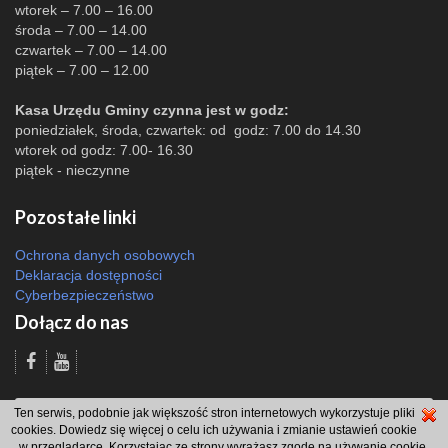
wtorek – 7.00 – 16.00
środa – 7.00 – 14.00
czwartek – 7.00 – 14.00
piątek – 7.00 – 12.00
Kasa Urzędu Gminy czynna jest w godz:
poniedziałek, środa, czwartek: od godz: 7.00 do 14.30
wtorek od godz: 7.00- 16.30
piątek - nieczynne
Pozostałe linki
Ochrona danych osobowych
Deklaracja dostępności
Cyberbezpieczeństwo
Dołącz do nas
Odsłon: 7175 | |
Polityka bezpieczeństwa i polityka cookies
|
Redakcja
|
2007
Ten serwis, podobnie jak większość stron internetowych wykorzystuje pliki
- 2026 © Gmina Brzeszcze
cookies. Dowiedz się więcej o celu ich używania i zmianie ustawień cookie
projekt: Wdesk
w przeglądarce. Korzystając ze strony wyrażasz zgodę na używanie cookie,