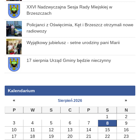
XXVI Nadzwyczajna Sesja Rady Miejskiej w
Brzeszczach
Policjanci z Oświęcimia, Kęt i Brzeszcz otrzymali nowe
radiowozy
Wyjątkowy jubielusz - setne urodziny pani Marii
17 sierpnia Urząd Gminy będzie nieczynny
Kalendarium
«
»
Sierpień 2026
P
W
S
C
P
S
N
1
2
3
4
5
6
7
8
9
10
11
12
13
14
15
16
17
18
19
20
21
22
23