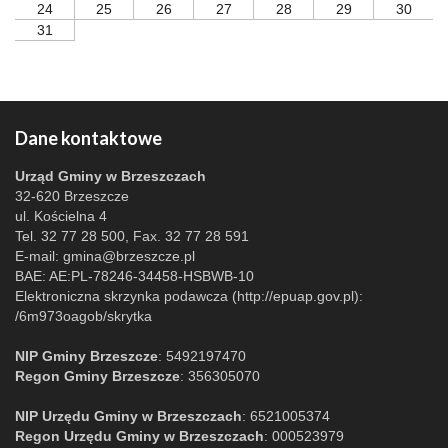
24
25
26
27
28
29
30
31
Dane kontaktowe
Urząd Gminy w Brzeszczach
32-620 Brzeszcze
ul. Kościelna 4
Tel. 32 77 28 500, Fax. 32 77 28 591
E-mail:
gmina@brzeszcze.pl
BAE: AE:PL-78246-34458-HSBWB-10
Elektroniczna skrzynka podawcza (http://epuap.gov.pl):
/6m973oagob/skrytka
NIP Gminy Brzeszcze
: 5492197470
Regon Gminy Brzeszcze
: 356305070
NIP Urzędu Gminy w Brzeszczach
: 6521005374
Regon Urzędu Gminy w Brzeszczach
: 000523979