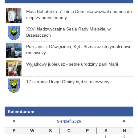
Mała Bohaterka. 7-letnia Dominika wezwała pomoc do
nieprzytomnej mamy
XXVI Nadzwyczajna Sesja Rady Miejskiej w
Brzeszczach
Policjanci z Oświęcimia, Kęt i Brzeszcz otrzymali nowe
radiowozy
Wyjątkowy jubielusz - setne urodziny pani Marii
17 sierpnia Urząd Gminy będzie nieczynny
Kalendarium
«
»
Sierpień 2026
P
W
S
C
P
S
N
1
2