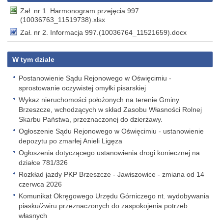
Zał. nr 1. Harmonogram przejęcia 997.
(10036763_11519738).xlsx
Zał. nr 2. Informacja 997.(10036764_11521659).docx
W tym dziale
Postanowienie Sądu Rejonowego w Oświęcimiu -
sprostowanie oczywistej omyłki pisarskiej
Wykaz nieruchomości położonych na terenie Gminy
Brzeszcze, wchodzących w skład Zasobu Własności Rolnej
Skarbu Państwa, przeznaczonej do dzierżawy.
Ogłoszenie Sądu Rejonowego w Oświęcimiu - ustanowienie
depozytu po zmarłej Anieli Ligęza
Ogłoszenia dotyczącego ustanowienia drogi koniecznej na
działce 781/326
Rozkład jazdy PKP Brzeszcze - Jawiszowice - zmiana od 14
czerwca 2026
Komunikat Okręgowego Urzędu Górniczego nt. wydobywania
piasku/żwiru przeznaczonych do zaspokojenia potrzeb
własnych