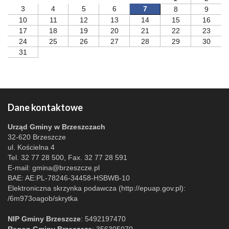
3
4
5
6
7
8
9
10
11
12
13
14
15
16
17
18
19
20
21
22
23
24
25
26
27
28
29
30
31
Dane kontaktowe
Urząd Gminy w Brzeszczach
32-620 Brzeszcze
ul. Kościelna 4
Tel. 32 77 28 500, Fax. 32 77 28 591
E-mail:
gmina@brzeszcze.pl
BAE: AE:PL-78246-34458-HSBWB-10
Elektroniczna skrzynka podawcza (http://epuap.gov.pl):
/6m973oagob/skrytka
NIP Gminy Brzeszcze
: 5492197470