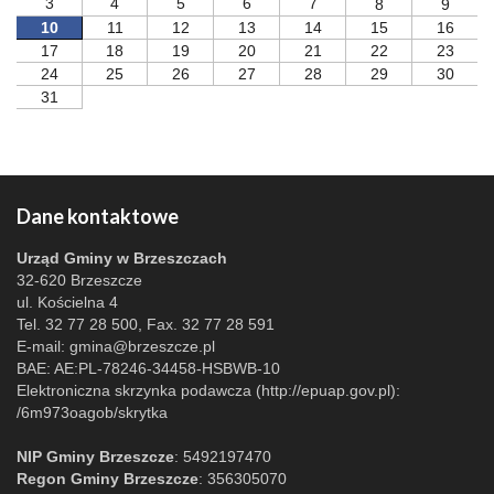
3
4
5
6
7
8
9
10
11
12
13
14
15
16
17
18
19
20
21
22
23
24
25
26
27
28
29
30
31
Dane kontaktowe
Urząd Gminy w Brzeszczach
32-620 Brzeszcze
ul. Kościelna 4
Tel. 32 77 28 500, Fax. 32 77 28 591
E-mail:
gmina@brzeszcze.pl
BAE: AE:PL-78246-34458-HSBWB-10
Elektroniczna skrzynka podawcza (http://epuap.gov.pl):
/6m973oagob/skrytka
NIP Gminy Brzeszcze
: 5492197470
Regon Gminy Brzeszcze
: 356305070