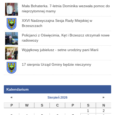
Mała Bohaterka. 7-letnia Dominika wezwała pomoc do
nieprzytomnej mamy
XXVI Nadzwyczajna Sesja Rady Miejskiej w
Brzeszczach
Policjanci z Oświęcimia, Kęt i Brzeszcz otrzymali nowe
radiowozy
Wyjątkowy jubielusz - setne urodziny pani Marii
17 sierpnia Urząd Gminy będzie nieczynny
Kalendarium
«
»
Sierpień 2026
P
W
S
C
P
S
N
1
2