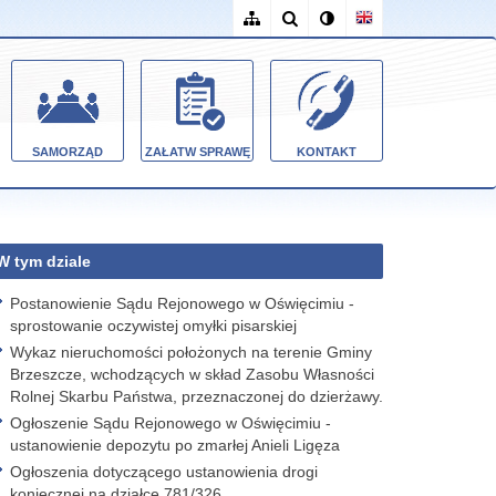
SAMORZĄD
ZAŁATW SPRAWĘ
KONTAKT
W tym dziale
Postanowienie Sądu Rejonowego w Oświęcimiu -
sprostowanie oczywistej omyłki pisarskiej
Wykaz nieruchomości położonych na terenie Gminy
Brzeszcze, wchodzących w skład Zasobu Własności
Rolnej Skarbu Państwa, przeznaczonej do dzierżawy.
Ogłoszenie Sądu Rejonowego w Oświęcimiu -
ustanowienie depozytu po zmarłej Anieli Ligęza
Ogłoszenia dotyczącego ustanowienia drogi
koniecznej na działce 781/326