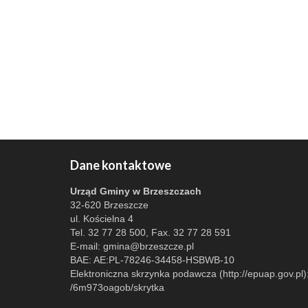
Dane kontaktowe
Urząd Gminy w Brzeszczach
32-620 Brzeszcze
ul. Kościelna 4
Tel. 32 77 28 500, Fax. 32 77 28 591
E-mail:
gmina@brzeszcze.pl
BAE: AE:PL-78246-34458-HSBWB-10
Elektroniczna skrzynka podawcza (http://epuap.gov.pl)
/6m973oagob/skrytka