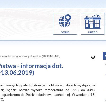
GMINA
URZĄD
macja dot. prognozowanych upałów (10-13.06.2019)
twa - informacja dot.
13.06.2019)
ozowanych upałach, które w najbliższych dniach wystąpią na
 się będzie bardzo wysoka temperatura od 29°C do 33°C.
 i ograniczone do Polski południowo-zachodniej. W weekend 15-
°C.