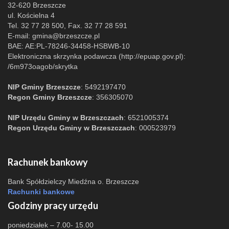
32-620 Brzeszcze
ul. Kościelna 4
Tel. 32 77 28 500, Fax. 32 77 28 591
E-mail:
gmina@brzeszcze.pl
BAE: AE:PL-78246-34458-HSBWB-10
Elektroniczna skrzynka podawcza (http://epuap.gov.pl):
/6m973oagob/skrytka
NIP Gminy Brzeszcze
: 5492197470
Regon Gminy Brzeszcze
: 356305070
NIP Urzędu Gminy w Brzeszczach
: 6521005374
Regon Urzędu Gminy w Brzeszczach
: 000523979
Rachunek bankowy
Bank Spółdzielczy Miedźna o. Brzeszcze
Rachunki bankowe
Godziny pracy urzędu
poniedziałek – 7.00- 15.00