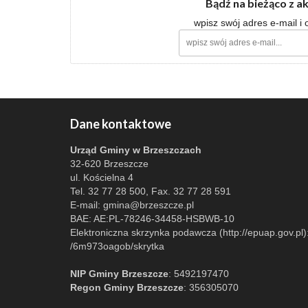
Bądź na bieżąco z a
wpisz swój adres e-mail i
Dane kontaktowe
Urząd Gminy w Brzeszczach
32-620 Brzeszcze
ul. Kościelna 4
Tel. 32 77 28 500, Fax. 32 77 28 591
E-mail:
gmina@brzeszcze.pl
BAE: AE:PL-78246-34458-HSBWB-10
Elektroniczna skrzynka podawcza (http://epuap.gov.pl)
/6m973oagob/skrytka
NIP Gminy Brzeszcze
: 5492197470
Regon Gminy Brzeszcze
: 356305070