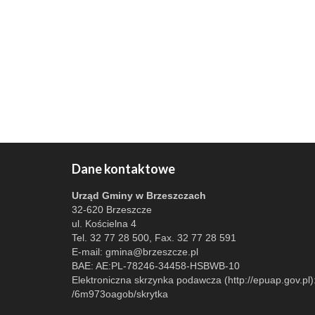
Dane kontaktowe
Urząd Gminy w Brzeszczach
32-620 Brzeszcze
ul. Kościelna 4
Tel. 32 77 28 500, Fax. 32 77 28 591
E-mail:
gmina@brzeszcze.pl
BAE: AE:PL-78246-34458-HSBWB-10
Elektroniczna skrzynka podawcza (http://epuap.gov.pl)
/6m973oagob/skrytka