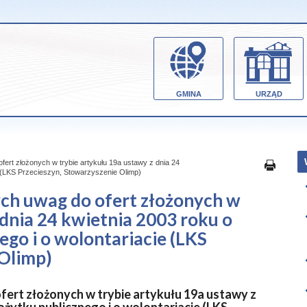
GMINA
URZĄD
fert złożonych w trybie artykułu 19a ustawy z dnia 24
ie (LKS Przecieszyn, Stowarzyszenie Olimp)
ych uwag do ofert złożonych w
 dnia 24 kwietnia 2003 roku o
ego i o wolontariacie (LKS
 Olimp)
fert złożonych w trybie artykułu 19a ustawy z