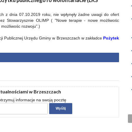
pożytku publicznego i o wolontariacie (LKS
ch z dnia 07.10.2019 roku, nie wpłynęły żadne uwagi do ofert
przez Stowarzysznie OLIMP ( "Nowe terapie - nowe możliwośc
 możliwośc rozwoju".)
acji Publicznej Urzędu Gminy w Brzeszczach w zakładce
Pożytek
ktualnościami w Brzeszczach
 otrzymuj informacje na swoją pocztę