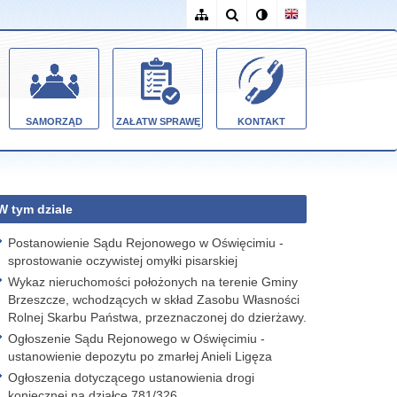
SAMORZĄD
ZAŁATW SPRAWĘ
KONTAKT
W tym dziale
Postanowienie Sądu Rejonowego w Oświęcimiu -
sprostowanie oczywistej omyłki pisarskiej
Wykaz nieruchomości położonych na terenie Gminy
Brzeszcze, wchodzących w skład Zasobu Własności
Rolnej Skarbu Państwa, przeznaczonej do dzierżawy.
Ogłoszenie Sądu Rejonowego w Oświęcimiu -
ustanowienie depozytu po zmarłej Anieli Ligęza
Ogłoszenia dotyczącego ustanowienia drogi
koniecznej na działce 781/326