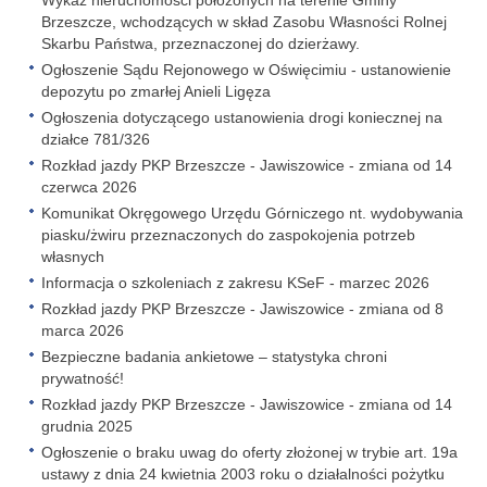
Wykaz nieruchomości położonych na terenie Gminy
Brzeszcze, wchodzących w skład Zasobu Własności Rolnej
Skarbu Państwa, przeznaczonej do dzierżawy.
Ogłoszenie Sądu Rejonowego w Oświęcimiu - ustanowienie
depozytu po zmarłej Anieli Ligęza
Ogłoszenia dotyczącego ustanowienia drogi koniecznej na
działce 781/326
Rozkład jazdy PKP Brzeszcze - Jawiszowice - zmiana od 14
czerwca 2026
Komunikat Okręgowego Urzędu Górniczego nt. wydobywania
piasku/żwiru przeznaczonych do zaspokojenia potrzeb
własnych
Informacja o szkoleniach z zakresu KSeF - marzec 2026
Rozkład jazdy PKP Brzeszcze - Jawiszowice - zmiana od 8
marca 2026
Bezpieczne badania ankietowe – statystyka chroni
prywatność!
Rozkład jazdy PKP Brzeszcze - Jawiszowice - zmiana od 14
grudnia 2025
Ogłoszenie o braku uwag do oferty złożonej w trybie art. 19a
ustawy z dnia 24 kwietnia 2003 roku o działalności pożytku