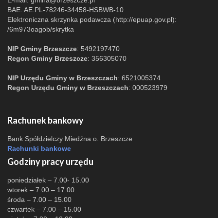
E-mail:
gmina@brzeszcze.pl
BAE: AE:PL-78246-34458-HSBWB-10
Elektroniczna skrzynka podawcza (http://epuap.gov.pl):
/6m973oagob/skrytka
NIP Gminy Brzeszcze
: 5492197470
Regon Gminy Brzeszcze
: 356305070
NIP Urzędu Gminy w Brzeszczach
: 6521005374
Regon Urzędu Gminy w Brzeszczach
: 000523979
Rachunek bankowy
Bank Spółdzielczy Miedźna o. Brzeszcze
Rachunki bankowe
Godziny pracy urzędu
poniedziałek – 7.00- 15.00
wtorek – 7.00 – 17.00
środa – 7.00 – 15.00
czwartek – 7.00 – 15.00