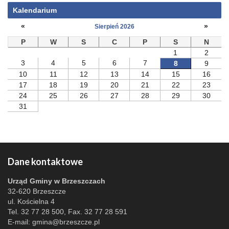
Kalendarium
«
»
Sierpień 2026
P
W
S
C
P
S
N
1
2
3
4
5
6
7
8
9
10
11
12
13
14
15
16
17
18
19
20
21
22
23
24
25
26
27
28
29
30
31
Dane kontaktowe
Urząd Gminy w Brzeszczach
32-620 Brzeszcze
ul. Kościelna 4
Tel. 32 77 28 500, Fax. 32 77 28 591
E-mail:
gmina@brzeszcze.pl