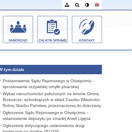
SAMORZĄD
ZAŁATW SPRAWĘ
KONTAKT
W tym dziale
Postanowienie Sądu Rejonowego w Oświęcimiu -
sprostowanie oczywistej omyłki pisarskiej
Wykaz nieruchomości położonych na terenie Gminy
Brzeszcze, wchodzących w skład Zasobu Własności
Rolnej Skarbu Państwa, przeznaczonej do dzierżawy.
Ogłoszenie Sądu Rejonowego w Oświęcimiu -
ustanowienie depozytu po zmarłej Anieli Ligęza
Ogłoszenia dotyczącego ustanowienia drogi
koniecznej na działce 781/326