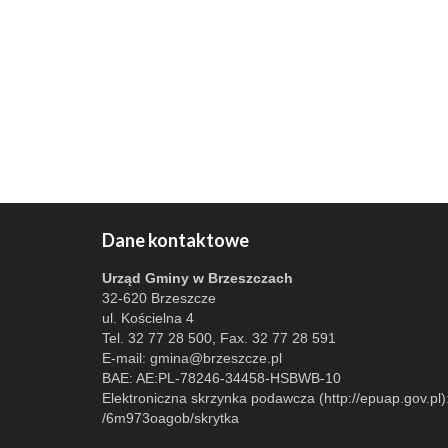
Dane kontaktowe
Urząd Gminy w Brzeszczach
32-620 Brzeszcze
ul. Kościelna 4
Tel. 32 77 28 500, Fax. 32 77 28 591
E-mail:
gmina@brzeszcze.pl
BAE: AE:PL-78246-34458-HSBWB-10
Elektroniczna skrzynka podawcza (http://epuap.gov.pl)
/6m973oagob/skrytka