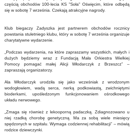
częścią obchodów 100-lecia KS "Soła" Oświęcim, które odbędą
się w sobotę 7 września. Czekają atrakcyjne nagrody.
Klub biegaczy Zadyszka jest partnerem obchodów rocznicy
powstania stuletniego klubu, który w sobotę 7 września organizuje
charytatywne wydarzenie.
„Podczas wydarzenia, na które zapraszamy wszystkich, małych i
dużych będziemy wraz z Fundacją Mała Orkiestra Wielkiej
Pomocy pomagać małej Alicji Włodarczyk z Brzeszcz” –
zapraszają organizatorzy.
Ala Włodarczyk urodziła się jako wcześniak z wrodzonym
wodogłowiem, wadą serca, nerką podkowiastą, zwichniętymi
bioderkami, upośledzonym funkcjonowaniem ośrodkowego
układu nerwowego.
„Zmaga się również z lekooporną padaczką. Zdiagnozowano u
niej rzadką chorobę genetyczną. Ma za sobą wiele miesięcy
spędzonych w szpitalu. Wymaga codziennej rehabilitacji” – mówią
rodzice dziewczynki.