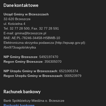
Dane kontaktowe
Urząd Gminy w Brzeszczach
32-620 Brzeszcze
ul. Kościelna 4
Tel. 32 77 28 500, Fax. 32 77 28 591
E-mail:
gmina@brzeszcze.pl
BAE: AE:PL-78246-34458-HSBWB-10
Elektroniczna skrzynka podawcza (http://epuap.gov.pl):
/6m973oagob/skrytka
NIP Gminy Brzeszcze
: 5492197470
Regon Gminy Brzeszcze
: 356305070
NIP Urzędu Gminy w Brzeszczach
: 6521005374
Regon Urzędu Gminy w Brzeszczach
: 000523979
Rachunek bankowy
Bank Spółdzielczy Miedźna o. Brzeszcze
Rachunki bankowe