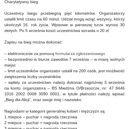
Charytatywny bieg
Uczestnicy biegu przebiegną pięć kilometrów. Organizatorzy
ustalili limit czasu na 60 minut. Udział mogą wziąć wszyscy, którzy
ukończyli 16. rok życia. Wpisowe w pierwszej turze wynosi 30
złotych. Po 5 września koszt uczestnictwa wzrasta o 20 zł.
Zapisu na bieg można dokonać:
– elektronicznie za pomocą
formularza zgłoszeniowego
– bezpośrednio w biurze zawodów 7 września – w miarę wolnych
miejsc
– limit uczestników organizator ustalił na 200 osób, jest możliwość
zwiększenia liczby uczestników
– wpłaty za uczestnictwo należy dokonać najpóźniej 5 września
na konto organizatora – BS Miedźna O/Brzeszcze, nr: 47 8446
1016 2002 0008 3090 0001, w tytule płatności należy wpisać
„Bieg dla Alicji”, oraz swoje imię i nazwisko.
Nagrodami w kategorii generalnej kobiet i mężczyzn są:
1 miejsce – puchar + nagroda rzeczowa
2 miejsce – puchar + nagroda rzeczowa
3 miejsce – puchar + nagroda rzeczowa