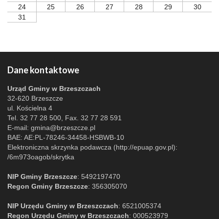
24
25
26
27
28
29
30
31
Dane kontaktowe
Urząd Gminy w Brzeszczach
32-620 Brzeszcze
ul. Kościelna 4
Tel. 32 77 28 500, Fax. 32 77 28 591
E-mail:
gmina@brzeszcze.pl
BAE: AE:PL-78246-34458-HSBWB-10
Elektroniczna skrzynka podawcza (http://epuap.gov.pl):
/6m973oagob/skrytka
NIP Gminy Brzeszcze
: 5492197470
Regon Gminy Brzeszcze
: 356305070
NIP Urzędu Gminy w Brzeszczach
: 6521005374
Regon Urzędu Gminy w Brzeszczach
: 000523979