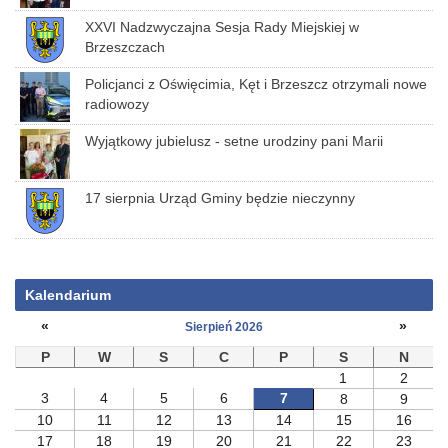
XXVI Nadzwyczajna Sesja Rady Miejskiej w
Brzeszczach
Policjanci z Oświęcimia, Kęt i Brzeszcz otrzymali nowe
radiowozy
Wyjątkowy jubielusz - setne urodziny pani Marii
17 sierpnia Urząd Gminy będzie nieczynny
Kalendarium
«
»
Sierpień 2026
P
W
S
C
P
S
N
1
2
3
4
5
6
7
8
9
10
11
12
13
14
15
16
17
18
19
20
21
22
23