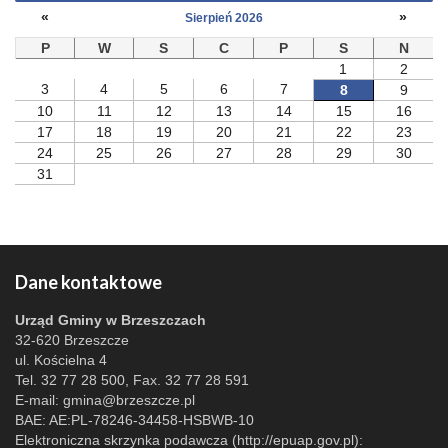
«
»
Sierpień 2026
P
W
S
C
P
S
N
1
2
3
4
5
6
7
8
9
10
11
12
13
14
15
16
17
18
19
20
21
22
23
24
25
26
27
28
29
30
31
Dane kontaktowe
Urząd Gminy w Brzeszczach
32-620 Brzeszcze
ul. Kościelna 4
Tel. 32 77 28 500, Fax. 32 77 28 591
E-mail:
gmina@brzeszcze.pl
BAE: AE:PL-78246-34458-HSBWB-10
Elektroniczna skrzynka podawcza (http://epuap.gov.pl):