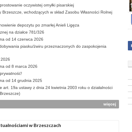
ostowanie oczywistej omyłki pisarskiej
y Brzeszcze, wchodzących w skład Zasobu Własności Rolnej
wienie depozytu po zmarłej Anieli Ligęza
znej na działce 781/326
ana od 14 czerwca 2026
obywania piasku/żwiru przeznaczonych do zaspokojenia
c 2026
ana od 8 marca 2026
 prywatność!
ana od 14 grudnia 2025
e art. 19a ustawy z dnia 24 kwietnia 2003 roku o działalności
 Brzeszcze)
więcej
ktualnościami w Brzeszczach