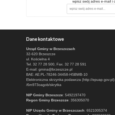
wpisz swój adres e-mail i
Dane kontaktowe
Urząd Gminy w Brzeszczach
32-620 Brzeszcze
ul. Kościelna 4
Tel. 32 77 28 500, Fax. 32 77 28 591
E-mail:
gmina@brzeszcze.pl
BAE: AE:PL-78246-34458-HSBWB-10
Elektroniczna skrzynka podawcza (http://epuap.gov.pl)
/6m973oagob/skrytka
NIP Gminy Brzeszcze
: 5492197470
Regon Gminy Brzeszcze
: 356305070
NIP Urzędu Gminy w Brzeszczach
: 6521005374