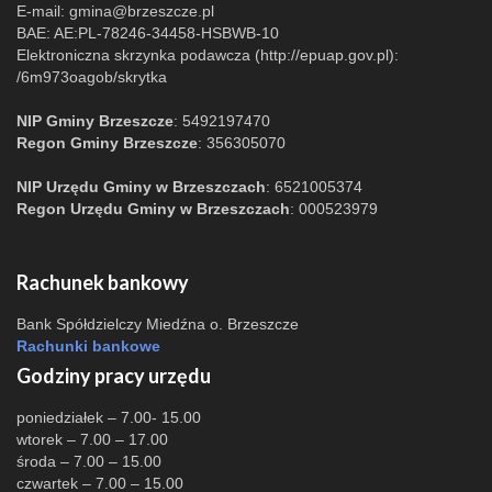
E-mail:
gmina@brzeszcze.pl
BAE: AE:PL-78246-34458-HSBWB-10
Elektroniczna skrzynka podawcza (http://epuap.gov.pl):
/6m973oagob/skrytka
NIP Gminy Brzeszcze
: 5492197470
Regon Gminy Brzeszcze
: 356305070
NIP Urzędu Gminy w Brzeszczach
: 6521005374
Regon Urzędu Gminy w Brzeszczach
: 000523979
Rachunek bankowy
Bank Spółdzielczy Miedźna o. Brzeszcze
Rachunki bankowe
Godziny pracy urzędu
poniedziałek – 7.00- 15.00
wtorek – 7.00 – 17.00
środa – 7.00 – 15.00
czwartek – 7.00 – 15.00