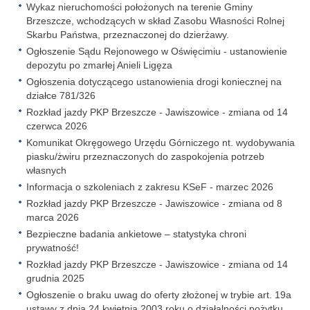
Wykaz nieruchomości położonych na terenie Gminy
Brzeszcze, wchodzących w skład Zasobu Własności Rolnej
Skarbu Państwa, przeznaczonej do dzierżawy.
Ogłoszenie Sądu Rejonowego w Oświęcimiu - ustanowienie
depozytu po zmarłej Anieli Ligęza
Ogłoszenia dotyczącego ustanowienia drogi koniecznej na
działce 781/326
Rozkład jazdy PKP Brzeszcze - Jawiszowice - zmiana od 14
czerwca 2026
Komunikat Okręgowego Urzędu Górniczego nt. wydobywania
piasku/żwiru przeznaczonych do zaspokojenia potrzeb
własnych
Informacja o szkoleniach z zakresu KSeF - marzec 2026
Rozkład jazdy PKP Brzeszcze - Jawiszowice - zmiana od 8
marca 2026
Bezpieczne badania ankietowe – statystyka chroni
prywatność!
Rozkład jazdy PKP Brzeszcze - Jawiszowice - zmiana od 14
grudnia 2025
Ogłoszenie o braku uwag do oferty złożonej w trybie art. 19a
ustawy z dnia 24 kwietnia 2003 roku o działalności pożytku