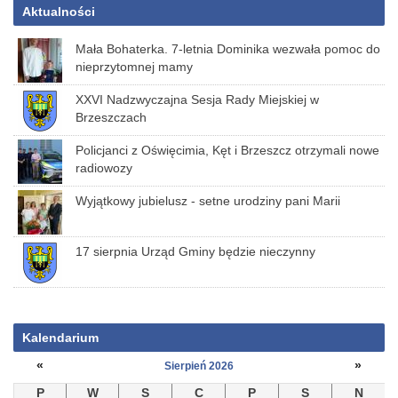
Aktualności
Mała Bohaterka. 7-letnia Dominika wezwała pomoc do
nieprzytomnej mamy
XXVI Nadzwyczajna Sesja Rady Miejskiej w
Brzeszczach
Policjanci z Oświęcimia, Kęt i Brzeszcz otrzymali nowe
radiowozy
Wyjątkowy jubielusz - setne urodziny pani Marii
17 sierpnia Urząd Gminy będzie nieczynny
Kalendarium
«
»
Sierpień 2026
P
W
S
C
P
S
N