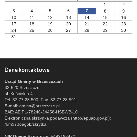
1
2
3
4
5
6
7
8
9
10
11
12
13
14
15
16
17
18
19
20
21
22
23
24
25
26
27
28
29
30
31
Dane kontaktowe
Urząd Gminy w Brzeszczach
32-620 Brzeszcze
ul. Kościelna 4
Tel. 32 77 28 500, Fax. 32 77 28 591
E-mail:
gmina@brzeszcze.pl
BAE: AE:PL-78246-34458-HSBWB-10
Elektroniczna skrzynka podawcza (http://epuap.gov.pl):
/6m973oagob/skrytka
NIP Gminy Brzeszcze
: 5492197470