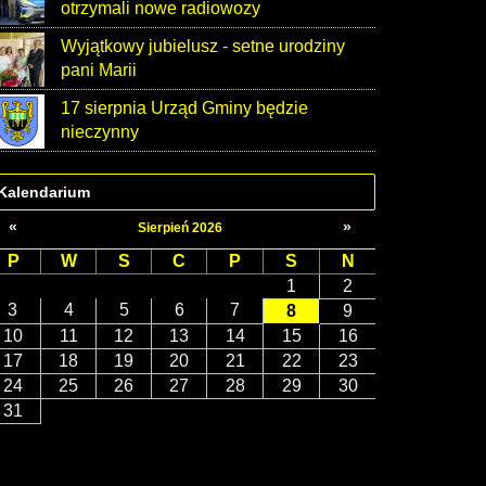
otrzymali nowe radiowozy
Wyjątkowy jubielusz - setne urodziny
pani Marii
17 sierpnia Urząd Gminy będzie
nieczynny
Kalendarium
«
»
Sierpień 2026
P
W
S
C
P
S
N
1
2
3
4
5
6
7
8
9
10
11
12
13
14
15
16
17
18
19
20
21
22
23
24
25
26
27
28
29
30
31