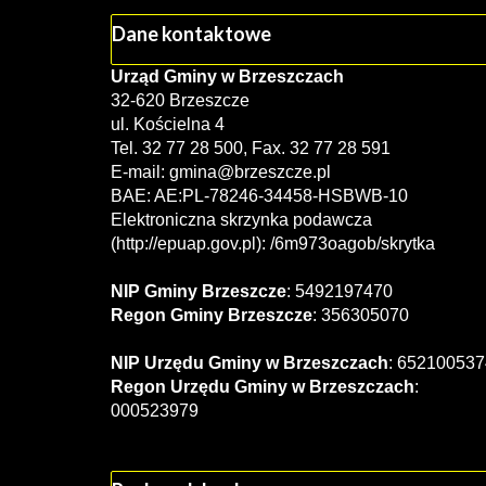
Dane kontaktowe
Urząd Gminy w Brzeszczach
32-620 Brzeszcze
ul. Kościelna 4
Tel. 32 77 28 500, Fax. 32 77 28 591
E-mail:
gmina@brzeszcze.pl
BAE: AE:PL-78246-34458-HSBWB-10
Elektroniczna skrzynka podawcza
(http://epuap.gov.pl): /6m973oagob/skrytka
NIP Gminy Brzeszcze
: 5492197470
Regon Gminy Brzeszcze
: 356305070
NIP Urzędu Gminy w Brzeszczach
: 652100537
Regon Urzędu Gminy w Brzeszczach
:
000523979