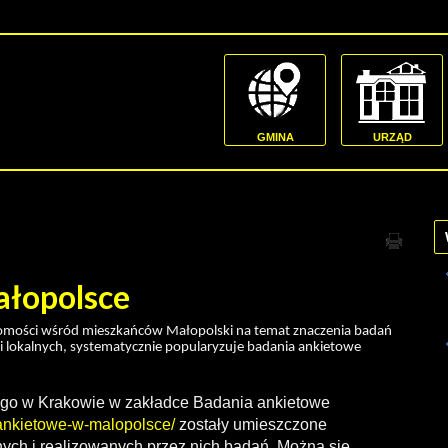
GMINA
URZĄD
ałopolsce
domości wśród mieszkańców Małopolski na temat znaczenia badań
i lokalnych, systematycznie popularyzuje badania ankietowe
nego w Krakowie w zakładce Badania ankietowe
a-ankietowe-w-malopolsce/
zostały umieszczone
nych i realizowanych przez nich badań. Można się