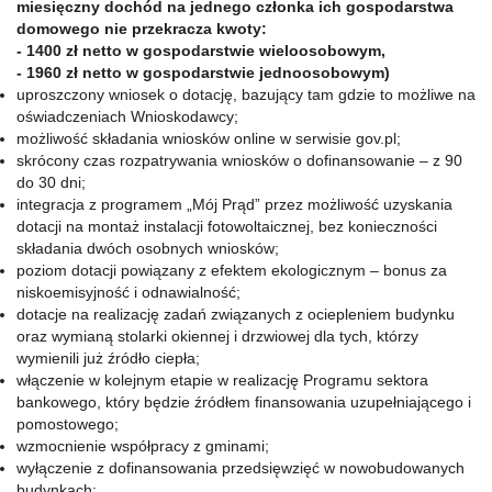
miesięczny dochód na jednego członka ich gospodarstwa
domowego nie przekracza kwoty:
- 1400 zł netto w gospodarstwie wieloosobowym,
- 1960 zł netto w gospodarstwie jednoosobowym)
uproszczony wniosek o dotację, bazujący tam gdzie to możliwe na
oświadczeniach Wnioskodawcy;
możliwość składania wniosków online w serwisie gov.pl;
skrócony czas rozpatrywania wniosków o dofinansowanie – z 90
do 30 dni;
integracja z programem „Mój Prąd” przez możliwość uzyskania
dotacji na montaż instalacji fotowoltaicznej, bez konieczności
składania dwóch osobnych wniosków;
poziom dotacji powiązany z efektem ekologicznym – bonus za
niskoemisyjność i odnawialność;
dotacje na realizację zadań związanych z ociepleniem budynku
oraz wymianą stolarki okiennej i drzwiowej dla tych, którzy
wymienili już źródło ciepła;
włączenie w kolejnym etapie w realizację Programu sektora
bankowego, który będzie źródłem finansowania uzupełniającego i
pomostowego;
wzmocnienie współpracy z gminami;
wyłączenie z dofinansowania przedsięwzięć w nowobudowanych
budynkach;