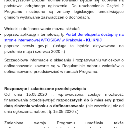
(podwyższony poziom dofinansowania)
będzie się odbywał na
podstawie odrębnego ogłoszenia. Do uruchomienia Części 2
Programu niezbędne są zmiany legislacyjne umożliwiające
gminom wydawanie zaświadczeń o dochodach.
Wnioski o dofinansowanie można składać:
poprzez aplikację internetową, tj.
Portal Beneficjenta dostępny na
stronie internetowej WFOŚiGW w Krakowie -
KLIKNIJ
poprzez serwis gov.pl. (usługa ta będzie aktywowana na
przełomie maja i czerwca 2020 r.)
Szczegółowe informacje o składaniu i rozpatrywaniu wniosków o
dofinansowanie zawarte są w Regulaminie naboru wniosków o
dofinansowanie przedsięwzięć w ramach Programu.
Rozpoczęte i zakończone przedsięwzięcia
Od dnia 15.05.2020 r. wprowadzona zostaje możliwość
finansowania przedsięwzięć
rozpoczętych do 6 miesięcy przed
datą złożenia wniosku o dofinansowanie
(nie wcześniej niż od
dnia ogłoszenia naboru, tj. 15.05.2020 r.)
Zmieniona wersja Programu umożliwia także