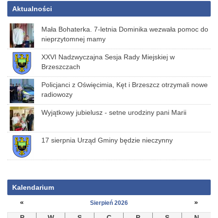
Aktualności
Mała Bohaterka. 7-letnia Dominika wezwała pomoc do
nieprzytomnej mamy
XXVI Nadzwyczajna Sesja Rady Miejskiej w
Brzeszczach
Policjanci z Oświęcimia, Kęt i Brzeszcz otrzymali nowe
radiowozy
Wyjątkowy jubielusz - setne urodziny pani Marii
17 sierpnia Urząd Gminy będzie nieczynny
Kalendarium
«
»
Sierpień 2026
P
W
S
C
P
S
N