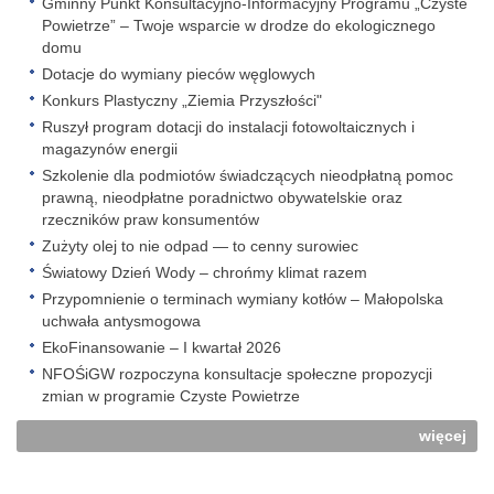
Gminny Punkt Konsultacyjno-Informacyjny Programu „Czyste
Powietrze” – Twoje wsparcie w drodze do ekologicznego
domu
Dotacje do wymiany pieców węglowych
Konkurs Plastyczny „Ziemia Przyszłości"
Ruszył program dotacji do instalacji fotowoltaicznych i
magazynów energii
Szkolenie dla podmiotów świadczących nieodpłatną pomoc
prawną, nieodpłatne poradnictwo obywatelskie oraz
rzeczników praw konsumentów
Zużyty olej to nie odpad — to cenny surowiec
Światowy Dzień Wody – chrońmy klimat razem
Przypomnienie o terminach wymiany kotłów – Małopolska
uchwała antysmogowa
EkoFinansowanie – I kwartał 2026
NFOŚiGW rozpoczyna konsultacje społeczne propozycji
zmian w programie Czyste Powietrze
więcej