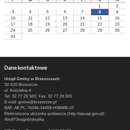
1
2
3
4
5
6
7
8
9
10
11
12
13
14
15
16
17
18
19
20
21
22
23
24
25
26
27
28
29
30
31
Dane kontaktowe
Urząd Gminy w Brzeszczach
32-620 Brzeszcze
ul. Kościelna 4
Tel. 32 77 28 500, Fax. 32 77 28 591
E-mail:
gmina@brzeszcze.pl
BAE: AE:PL-78246-34458-HSBWB-10
Elektroniczna skrzynka podawcza (http://epuap.gov.pl):
/6m973oagob/skrytka