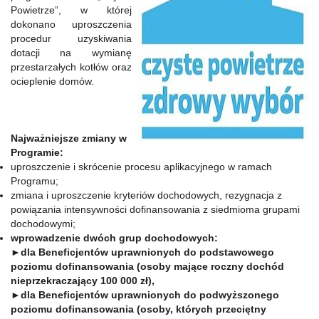
Powietrze”, w której
dokonano uproszczenia
procedur uzyskiwania
dotacji na wymianę
przestarzałych kotłów oraz
ocieplenie domów.
Najważniejsze
zmiany w
Programie:
uproszczenie i skrócenie procesu aplikacyjnego w ramach
Programu;
zmiana i uproszczenie kryteriów dochodowych, rezygnacja z
powiązania intensywności dofinansowania z siedmioma grupami
dochodowymi;
wprowadzenie dwóch grup dochodowych:
►
dla Beneficjentów uprawnionych do podstawowego
poziomu dofinansowania (osoby mające roczny dochód
nieprzekraczający 100 000 zł),
►dla Beneficjentów uprawnionych do podwyższonego
poziomu dofinansowania (osoby, których przeciętny