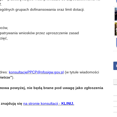
2.
ólnych grupach dofinansowania oraz limit dotacji.
wców,
zpatrywania wniosków przez uproszczenie zasad
zięć,
dres:
konsultacjePPCP@nfosigw.gov.pl
(w tytule wiadomości
ietrze”
).
mowa powyżej, nie będą brane pod uwagę jako zgłoszenia
znajdują się
na stronie konsultacji -
KLINIJ.