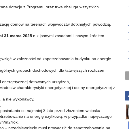
ane dotacje z Programu oraz trwa obsługa wszystkich
izację domów na terenach województw dotkniętych powodzią.
i 31 marca 2025 r.
z jasnymi zasadami i nowym źródłem
sięwzięć w zależności od zapotrzebowania budynku na energię
gólnych grupach dochodowych dla łatwiejszych rozliczeń
i energetycznej dotowanych urządzeń,
iadectw charakterystyki energetycznej i oceny energetycznej z
a, a nie wykonawcy,
,
posiadania co najmniej 3 lata przed złożeniem wniosku
potrzebowanie na energię użytkową, w przypadku najwyższego
kWh/m2/rok.
go – przedsięwzięcie musi prowadzić do zapotrzebowania na