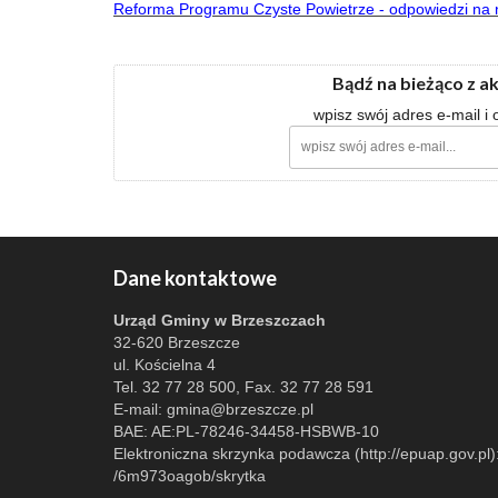
Reforma Programu Czyste Powietrze - odpowiedzi na 
Bądź na bieżąco z a
wpisz swój adres e-mail i
Dane kontaktowe
Urząd Gminy w Brzeszczach
32-620 Brzeszcze
ul. Kościelna 4
Tel. 32 77 28 500, Fax. 32 77 28 591
E-mail:
gmina@brzeszcze.pl
BAE: AE:PL-78246-34458-HSBWB-10
Elektroniczna skrzynka podawcza (http://epuap.gov.pl)
/6m973oagob/skrytka