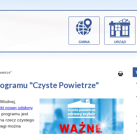
GMINA
URZĄD
wietrze"
rogramu "Czyste Powietrze"
 Wodnej,
ekt nowej odsłony
 programu jest
 na rzecz czystego
wagi można