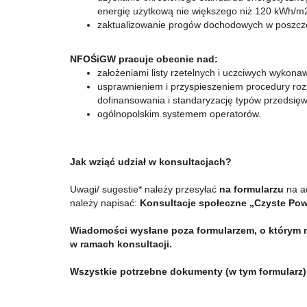
energię użytkową nie większego niż 120 kWh/m
zaktualizowanie progów dochodowych w poszczeg
NFOŚiGW pracuje obecnie nad:
założeniami listy rzetelnych i uczciwych wykona
usprawnieniem i przyspieszeniem procedury ro
dofinansowania i standaryzację typów przedsięw
ogólnopolskim systemem operatorów.
Jak wziąć udział w konsultacjach?
Uwagi/ sugestie* należy przesyłać
na formularzu
na a
należy napisać:
Konsultacje społeczne „Czyste Pow
Wiadomości wysłane poza formularzem, o którym 
w ramach konsultacji.
Wszystkie potrzebne dokumenty (w tym formularz) 