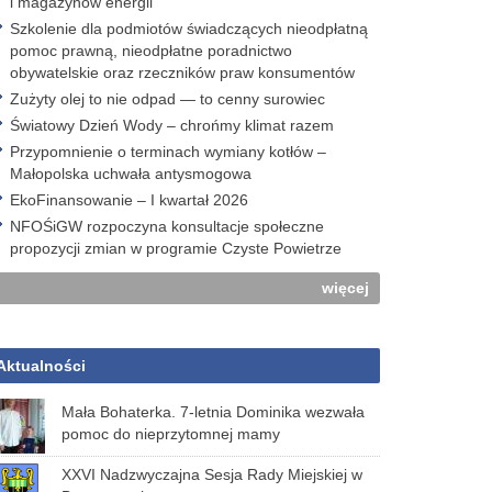
i magazynów energii
Szkolenie dla podmiotów świadczących nieodpłatną
pomoc prawną, nieodpłatne poradnictwo
obywatelskie oraz rzeczników praw konsumentów
Zużyty olej to nie odpad — to cenny surowiec
Światowy Dzień Wody – chrońmy klimat razem
Przypomnienie o terminach wymiany kotłów –
Małopolska uchwała antysmogowa
EkoFinansowanie – I kwartał 2026
NFOŚiGW rozpoczyna konsultacje społeczne
propozycji zmian w programie Czyste Powietrze
więcej
Aktualności
Mała Bohaterka. 7-letnia Dominika wezwała
pomoc do nieprzytomnej mamy
XXVI Nadzwyczajna Sesja Rady Miejskiej w