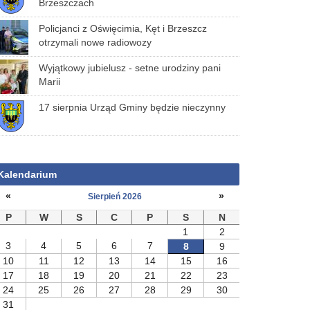
Brzeszczach
Policjanci z Oświęcimia, Kęt i Brzeszcz
otrzymali nowe radiowozy
Wyjątkowy jubielusz - setne urodziny pani
Marii
17 sierpnia Urząd Gminy będzie nieczynny
Kalendarium
«
»
Sierpień 2026
P
W
S
C
P
S
N
1
2
3
4
5
6
7
8
9
10
11
12
13
14
15
16
17
18
19
20
21
22
23
24
25
26
27
28
29
30
31