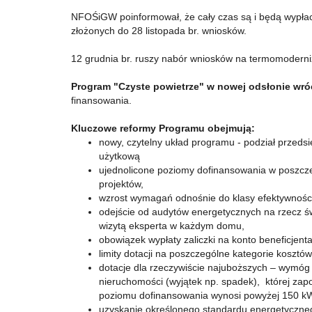
NFOŚiGW poinformował, że cały czas są i będą wypłac
złożonych do 28 listopada br. wniosków.
12 grudnia br. ruszy nabór wniosków na termomodern
Program "Czyste powietrze" w nowej odsłonie wróc
finansowania.
Kluczowe reformy Programu obejmują:
nowy, czytelny układ programu - podział przed
użytkową
ujednolicone poziomy dofinansowania w poszcze
projektów,
wzrost wymagań odnośnie do klasy efektywnośc
odejście od audytów energetycznych na rzecz św
wizytą eksperta w każdym domu,
obowiązek wypłaty zaliczki na konto beneficjent
limity dotacji na poszczególne kategorie kosztów
dotacje dla rzeczywiście najuboższych – wymóg 
nieruchomości (wyjątek np. spadek), której za
poziomu dofinansowania wynosi powyżej 150 
uzyskanie określonego standardu energetyczne