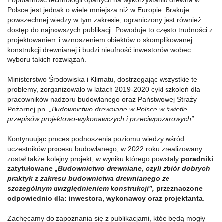
Popularność technologii opartych na wykorzystaniu drewna w
Polsce jest jednak o wiele mniejsza niż w Europie. Brakuje
powszechnej wiedzy w tym zakresie, ograniczony jest również
dostęp do najnowszych publikacji. Powoduje to często trudności z
projektowaniem i wznoszeniem obiektów o skomplikowanej
konstrukcji drewnianej i budzi nieufność inwestorów wobec
wyboru takich rozwiązań.
Ministerstwo Środowiska i Klimatu, dostrzegając wszystkie te
problemy, zorganizowało w latach 2019-2020 cykl szkoleń dla
pracowników nadzoru budowlanego oraz Państwowej Straży
Pożarnej pn.
„Budownictwo drewniane w Polsce w świetle
przepisów projektowo-wykonawczych i przeciwpożarowych”
.
Kontynuując proces podnoszenia poziomu wiedzy wśród
uczestników procesu budowlanego, w 2022 roku zrealizowany
został także kolejny projekt, w wyniku którego powstały
poradniki
zatytułowane „
Budownictwo drewniane, czyli zbiór dobrych
praktyk z zakresu budownictwa drewnianego ze
szczególnym uwzględnieniem konstrukcji”,
przeznaczone
odpowiednio dla: inwestora, wykonawcy oraz projektanta
.
Zachęcamy do zapoznania się z publikacjami, któe będą mogły