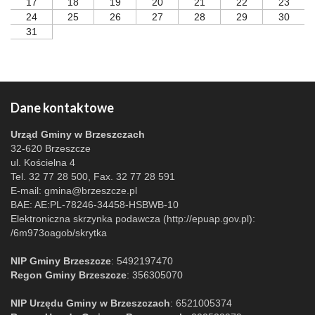
17
18
19
20
21
22
23
24
25
26
27
28
29
30
31
Dane kontaktowe
Urząd Gminy w Brzeszczach
32-620 Brzeszcze
ul. Kościelna 4
Tel. 32 77 28 500, Fax. 32 77 28 591
E-mail:
gmina@brzeszcze.pl
BAE: AE:PL-78246-34458-HSBWB-10
Elektroniczna skrzynka podawcza (http://epuap.gov.pl):
/6m973oagob/skrytka
NIP Gminy Brzeszcze
: 5492197470
Regon Gminy Brzeszcze
: 356305070
NIP Urzędu Gminy w Brzeszczach
: 6521005374