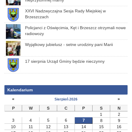
nieprzytomnej mamy
XXVI Nadzwyczajna Sesja Rady Miejskiej w
Brzeszczach
Policjanci z Oświęcimia, Kęt i Brzeszcz otrzymali nowe
radiowozy
Wyjątkowy jubielusz - setne urodziny pani Marii
17 sierpnia Urząd Gminy będzie nieczynny
Kalendarium
«
»
Sierpień 2026
P
W
S
C
P
S
N
1
2
3
4
5
6
7
8
9
10
11
12
13
14
15
16