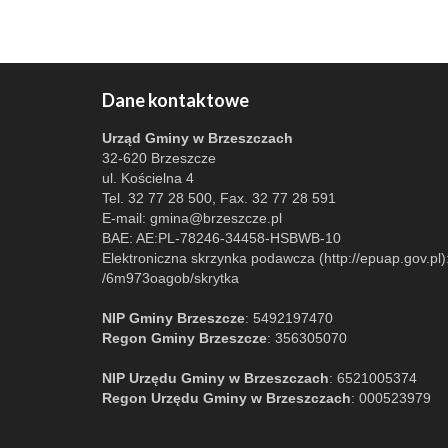
Dane kontaktowe
Urząd Gminy w Brzeszczach
32-620 Brzeszcze
ul. Kościelna 4
Tel. 32 77 28 500, Fax. 32 77 28 591
E-mail:
gmina@brzeszcze.pl
BAE: AE:PL-78246-34458-HSBWB-10
Elektroniczna skrzynka podawcza (http://epuap.gov.pl)
/6m973oagob/skrytka
NIP Gminy Brzeszcze
: 5492197470
Regon Gminy Brzeszcze
: 356305070
NIP Urzędu Gminy w Brzeszczach
: 6521005374
Regon Urzędu Gminy w Brzeszczach
: 000523979