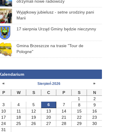
otrzymali nowe radiowozy
Wyjątkowy jubielusz - setne urodziny pani
Marii
17 sierpnia Urząd Gminy będzie nieczynny
Gmina Brzeszcze na trasie "Tour de
Pologne"
Kalendarium
«
»
Sierpień 2026
P
W
S
C
P
S
N
1
2
3
4
5
6
7
8
9
10
11
12
13
14
15
16
17
18
19
20
21
22
23
24
25
26
27
28
29
30
31