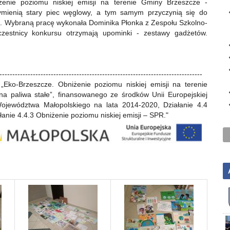
iżenie poziomu niskiej emisji na terenie Gminy Brzeszcze -
ymienią stary piec węglowy, a tym samym przyczynią się do
ze. Wybraną pracę wykonała Dominika Płonka z Zespołu Szkolno-
zestnicy konkursu otrzymają upominki - zestawy gadżetów.
-------------------------------------------------------------------------------
„Eko-Brzeszcze. Obniżenie poziomu niskiej emisji na terenie
a paliwa stałe”, finansowanego ze środków Unii Europejskiej
ewództwa Małopolskiego na lata 2014-2020, Działanie 4.4
anie 4.4.3 Obniżenie poziomu niskiej emisji – SPR."