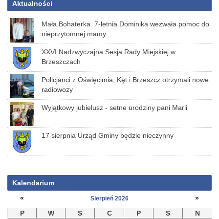
Aktualności
Mała Bohaterka. 7-letnia Dominika wezwała pomoc do
nieprzytomnej mamy
XXVI Nadzwyczajna Sesja Rady Miejskiej w
Brzeszczach
Policjanci z Oświęcimia, Kęt i Brzeszcz otrzymali nowe
radiowozy
Wyjątkowy jubielusz - setne urodziny pani Marii
17 sierpnia Urząd Gminy będzie nieczynny
Kalendarium
«
»
Sierpień 2026
P
W
S
C
P
S
N