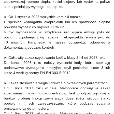
ciepłowniczej, pompę ciepła, kocioł olejowy lub kocioł na paliwo
stałe spełniający wymogi ekoprojektu.
► Od 1 stycznia 2023 wszystkie kominki muszą:
> spełniać wymagania ekoprojektu lub ich sprawność cieplna
powinna wynosić co najmniej 80% lub
> być wyposażone w urządzenie redukujące emisję pyłu do
poziomu zgodnego z wymaganiami ekoprojektu (emisja pyłu do
40 mg/m3). Parametry te należy potwierdzić odpowiednią
dokumentacją podczas kontroli.
► Całkowity zakaz użytkowania kotłów klasy 3 i 4 od 2027 roku.
Do końca 2026 roku należy wymienić kotły, które spełniają
podstawowe wymagania emisyjne, czyli posiadają klasę 3 lub
klasę 4 według normy PN-EN 303-5:2012.
► Zakaz stosowania węgla i drewna o określonych parametrach.
Od 1 lipca 2017 roku w całej Małopolsce obowiązuje zakaz
stosowania mułów i flotokoncentratów. Jest to odpad węglowy o
bardzo drobnej frakcji zawierający duże ilości wilgoci, siarki,
popiołu i innych zanieczyszczeń, które podczas spalania
emitowane są do atmosfery.
Od 1 lipca 2017 roku w całej Małopolsce obowiązuje zakaz