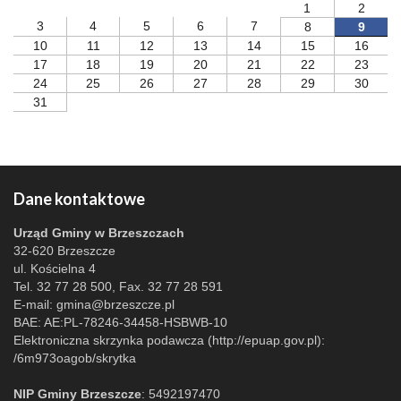
1
2
3
4
5
6
7
8
9
10
11
12
13
14
15
16
17
18
19
20
21
22
23
24
25
26
27
28
29
30
31
Dane kontaktowe
Urząd Gminy w Brzeszczach
32-620 Brzeszcze
ul. Kościelna 4
Tel. 32 77 28 500, Fax. 32 77 28 591
E-mail:
gmina@brzeszcze.pl
BAE: AE:PL-78246-34458-HSBWB-10
Elektroniczna skrzynka podawcza (http://epuap.gov.pl):
/6m973oagob/skrytka
NIP Gminy Brzeszcze
: 5492197470