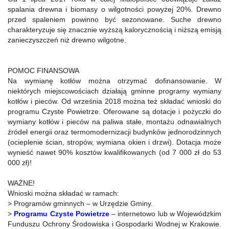
spalania drewna i biomasy o wilgotności powyżej 20%. Drewno
przed spaleniem powinno być sezonowane. Suche drewno
charakteryzuje się znacznie wyższą kalorycznością i niższą emisją
zanieczyszczeń niż drewno wilgotne.
POMOC FINANSOWA
Na wymianę kotłów można otrzymać dofinansowanie. W
niektórych miejscowościach działają gminne programy wymiany
kotłów i pieców. Od września 2018 można też składać wnioski do
programu Czyste Powietrze. Oferowane są dotacje i pożyczki do
wymiany kotłów i pieców na paliwa stałe, montażu odnawialnych
źródeł energii oraz termomodernizacji budynków jed­norodzinnych
(ocieplenie ścian, stropów, wymiana okien i drzwi). Dotacja może
wynieść nawet 90% kosztów kwalifikowanych (od 7 000 zł do 53
000 zł)!
WAŻNE!
Wnioski można składać w ramach:
> Programów gminnych – w Urzędzie Gminy.
>
Programu Czyste Powietrze
– internetowo lub w Wojewódzkim
Funduszu Ochrony Środowiska i Gospodarki Wodnej w Krakowie.