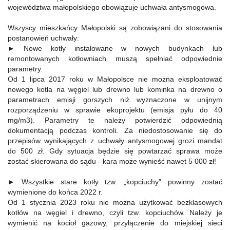
województwa małopolskiego obowiązuje uchwała antysmogowa.
Wszyscy mieszkańcy Małopolski są zobowiązani do stosowania
postanowień uchwały:
► Nowe kotły instalowane w nowych budynkach lub
remontowanych kotłowniach muszą spełniać odpowiednie
parametry.
Od 1 lipca 2017 roku w Małopolsce nie można eksploatować
nowego kotła na węgiel lub drewno lub kominka na drewno o
parametrach emisji gorszych niż wyznaczone w unijnym
rozporządzeniu w sprawie ekoprojektu (emisja pyłu do 40
mg/m3). Parametry te należy potwierdzić odpowiednią
dokumentacją podczas kontroli. Za niedostosowanie się do
przepisów wynikających z uchwały antysmogowej grozi mandat
do 500 zł. Gdy sytuacja będzie się powtarzać sprawa może
zostać skierowana do sądu - kara może wynieść nawet 5 000 zł!
► Wszystkie stare kotły tzw. „kopciuchy” powinny zostać
wymienione do końca 2022 r.
Od 1 stycznia 2023 roku nie można użytkować bezklasowych
kotłów na węgiel i drewno, czyli tzw. kopciuchów. Należy je
wymienić na kocioł gazowy, przyłączenie do miejskiej sieci