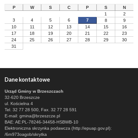
P
W
S
C
P
S
N
1
2
3
4
5
6
7
8
9
10
11
12
13
14
15
16
17
18
19
20
21
22
23
24
25
26
27
28
29
30
31
Dane kontaktowe
Urząd Gminy w Brzeszczach
32-620 Brzeszcze
ul. Kościelna 4
Tel. 32 77 28 500, Fax. 32 77 28 591
E-mail:
gmina@brzeszcze.pl
BAE: AE:PL-78246-34458-HSBWB-10
Elektroniczna skrzynka podawcza (http://epuap.gov.pl):
/6m973oagob/skrytka