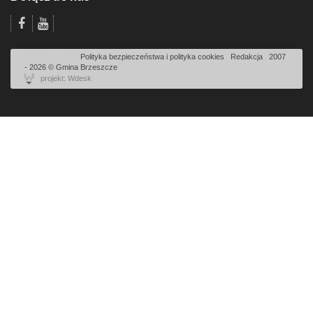
Odsłon: 1783 | |
Polityka bezpieczeństwa i polityka cookies
|
Redakcja
|
2007
- 2026 © Gmina Brzeszcze
projekt: Wdesk