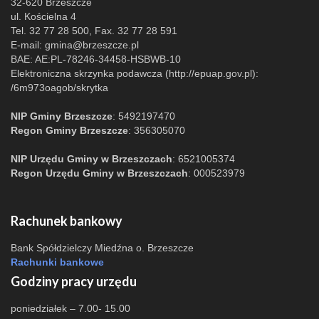
32-620 Brzeszcze
ul. Kościelna 4
Tel. 32 77 28 500, Fax. 32 77 28 591
E-mail:
gmina@brzeszcze.pl
BAE: AE:PL-78246-34458-HSBWB-10
Elektroniczna skrzynka podawcza (http://epuap.gov.pl):
/6m973oagob/skrytka
NIP Gminy Brzeszcze
: 5492197470
Regon Gminy Brzeszcze
: 356305070
NIP Urzędu Gminy w Brzeszczach
: 6521005374
Regon Urzędu Gminy w Brzeszczach
: 000523979
Rachunek bankowy
Bank Spółdzielczy Miedźna o. Brzeszcze
Rachunki bankowe
Godziny pracy urzędu
poniedziałek – 7.00- 15.00