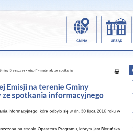
GMINA
URZĄD
Gminy Brzeszcze - etap I" - materiały ze spotkania
j Emisji na terenie Gminy
ły ze spotkania informacyjnego
nia informacyjnego, kóre odbyło się w dn. 30 lipca 2016 roku w
eszczona na stronie Operatora Programu, którym jest Bieruńska