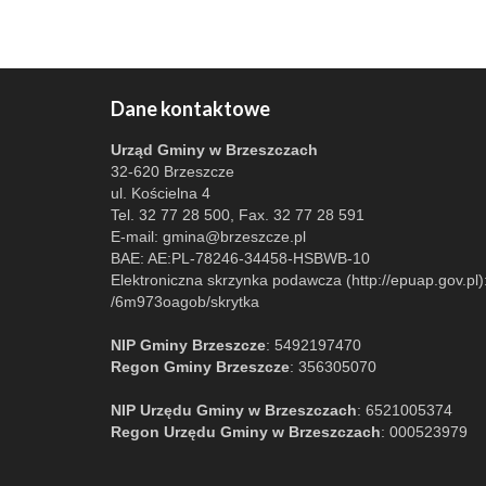
Dane kontaktowe
Urząd Gminy w Brzeszczach
32-620 Brzeszcze
ul. Kościelna 4
Tel. 32 77 28 500, Fax. 32 77 28 591
E-mail:
gmina@brzeszcze.pl
BAE: AE:PL-78246-34458-HSBWB-10
Elektroniczna skrzynka podawcza (http://epuap.gov.pl)
/6m973oagob/skrytka
NIP Gminy Brzeszcze
: 5492197470
Regon Gminy Brzeszcze
: 356305070
NIP Urzędu Gminy w Brzeszczach
: 6521005374
Regon Urzędu Gminy w Brzeszczach
: 000523979