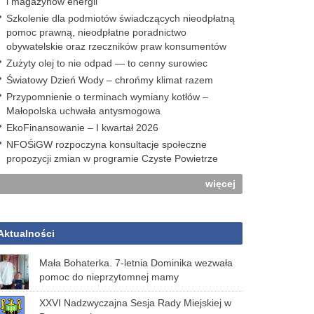
i magazynów energii
Szkolenie dla podmiotów świadczących nieodpłatną
pomoc prawną, nieodpłatne poradnictwo
obywatelskie oraz rzeczników praw konsumentów
Zużyty olej to nie odpad — to cenny surowiec
Światowy Dzień Wody – chrońmy klimat razem
Przypomnienie o terminach wymiany kotłów –
Małopolska uchwała antysmogowa
EkoFinansowanie – I kwartał 2026
NFOŚiGW rozpoczyna konsultacje społeczne
propozycji zmian w programie Czyste Powietrze
więcej
Aktualności
Mała Bohaterka. 7-letnia Dominika wezwała
pomoc do nieprzytomnej mamy
XXVI Nadzwyczajna Sesja Rady Miejskiej w