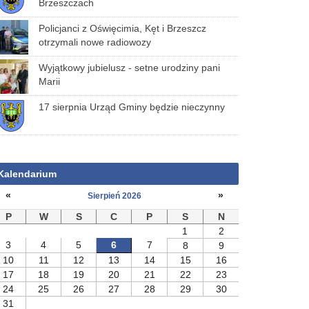
Brzeszczach
Policjanci z Oświęcimia, Kęt i Brzeszcz
otrzymali nowe radiowozy
Wyjątkowy jubielusz - setne urodziny pani
Marii
17 sierpnia Urząd Gminy będzie nieczynny
Kalendarium
«
»
Sierpień 2026
P
W
S
C
P
S
N
1
2
3
4
5
6
7
8
9
10
11
12
13
14
15
16
17
18
19
20
21
22
23
24
25
26
27
28
29
30
31