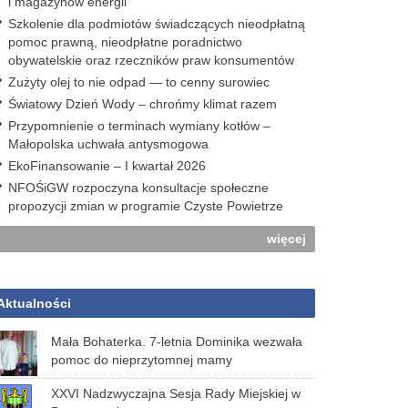
i magazynów energii
Szkolenie dla podmiotów świadczących nieodpłatną
pomoc prawną, nieodpłatne poradnictwo
obywatelskie oraz rzeczników praw konsumentów
Zużyty olej to nie odpad — to cenny surowiec
Światowy Dzień Wody – chrońmy klimat razem
Przypomnienie o terminach wymiany kotłów –
Małopolska uchwała antysmogowa
EkoFinansowanie – I kwartał 2026
NFOŚiGW rozpoczyna konsultacje społeczne
propozycji zmian w programie Czyste Powietrze
więcej
Aktualności
Mała Bohaterka. 7-letnia Dominika wezwała
pomoc do nieprzytomnej mamy
XXVI Nadzwyczajna Sesja Rady Miejskiej w