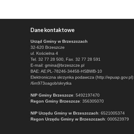
Dane kontaktowe
Urząd Gminy w Brzeszczach
32-620 Brzeszcze
ul. Kościelna 4
Tel. 32 77 28 500, Fax. 32 77 28 591
E-mail:
gmina@brzeszcze.pl
BAE: AE:PL-78246-34458-HSBWB-10
Elektroniczna skrzynka podawcza (http://epuap.gov.pl)
/6m973oagob/skrytka
NIP Gminy Brzeszcze
: 5492197470
Regon Gminy Brzeszcze
: 356305070
NIP Urzędu Gminy w Brzeszczach
: 6521005374
Regon Urzędu Gminy w Brzeszczach
: 000523979