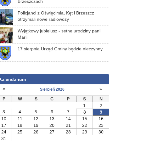
Brzeszczach
Policjanci z Oświęcimia, Kęt i Brzeszcz
otrzymali nowe radiowozy
Wyjątkowy jubielusz - setne urodziny pani
Marii
17 sierpnia Urząd Gminy będzie nieczynny
Kalendarium
«
»
Sierpień 2026
P
W
S
C
P
S
N
1
2
3
4
5
6
7
8
9
10
11
12
13
14
15
16
17
18
19
20
21
22
23
24
25
26
27
28
29
30
31