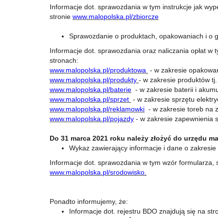
Informacje dot. sprawozdania w tym instrukcje jak wy
stronie
www.malopolska.pl/zbiorcze
Sprawozdanie o produktach, opakowaniach i o 
Informacje dot. sprawozdania oraz naliczania opłat w 
stronach:
www.malopolska.pl/produktowa
- w zakresie opakowa
www.malopolska.pl/produkty
- w zakresie produktów tj
www.malopolska.pl/baterie
- w zakresie baterii i akum
www.malopolska.pl/sprzet
- w zakresie sprzętu elektry
www.malopolska.pl/reklamowki
- w zakresie toreb na 
www.malopolska.pl/pojazdy
- w zakresie zapewnienia s
Do 31 marca 2021 roku należy złożyć do urzędu ma
Wykaz zawierający informacje i dane o zakresie
Informacje dot. sprawozdania w tym wzór formularza, st
www.malopolska.pl/srodowisko
.
Ponadto informujemy, że:
Informacje dot. rejestru BDO znajdują się na str