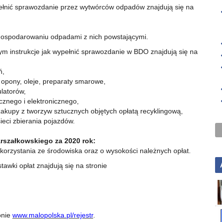
pełnić sprawozdanie przez wytwórców odpadów znajdują się na
gospodarowaniu odpadami z nich powstającymi.
tym instrukcje jak wypełnić sprawozdanie w BDO znajdują się na
ń,
. opony, oleje, preparaty smarowe,
ulatorów,
cznego i elektronicznego,
zakupy z tworzyw sztucznych objętych opłatą recyklingową,
ieci zbierania pojazdów.
rszałkowskiego za 2020 rok:
 korzystania ze środowiska oraz o wysokości należnych opłat.
awki opłat znajdują się na stronie
onie
www.malopolska.pl/rejestr
.