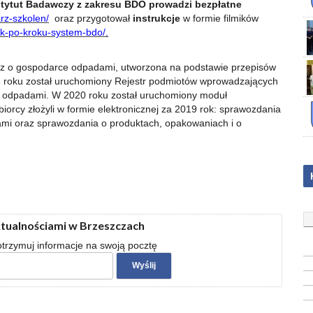
tytut Badawczy z zakresu BDO prowadzi bezpłatne
arz-szkolen/
oraz przygotował
instrukcje
w formie filmików
rok-po-kroku-system-bdo
/
.
az o gospodarce odpadami, utworzona na podstawie przepisów
 roku został uruchomiony Rejestr podmiotów wprowadzających
h odpadami. W 2020 roku został uruchomiony moduł
orcy złożyli w formie elektronicznej za 2019 rok: sprawozdania
i oraz sprawozdania o produktach, opakowaniach i o
ktualnościami w Brzeszczach
 otrzymuj informacje na swoją pocztę