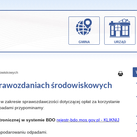
GMINA
URZĄD
odowiskowych
sprawozdaniach środowiskowych
w zakresie sprawozdawczości dotyczącej opłat za korzystanie
odpadami przypominamy:
ktronicznej w systemie BDO
rejestr-bdo.mos.gov.pl - KLIKNIJ
spodarowaniu odpadami.