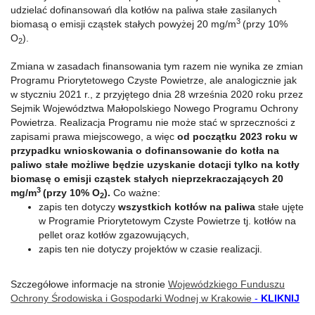
udzielać dofinansowań dla kotłów na paliwa stałe zasilanych
3
biomasą o emisji cząstek stałych powyżej 20 mg/m
(przy 10%
O
).
2
Zmiana w zasadach finansowania tym razem nie wynika ze zmian
Programu Priorytetowego Czyste Powietrze, ale analogicznie jak
w styczniu 2021 r., z przyjętego dnia 28 września 2020 roku przez
Sejmik Województwa Małopolskiego Nowego Programu Ochrony
Powietrza. Realizacja Programu nie może stać w sprzeczności z
zapisami prawa miejscowego, a więc
od początku 2023 roku w
przypadku wnioskowania o dofinansowanie do kotła na
paliwo stałe możliwe będzie uzyskanie dotacji tylko na kotły
biomasę o emisji cząstek stałych nieprzekraczających 20
3
mg/m
(przy 10% O
).
Co ważne:
2
zapis ten dotyczy
wszystkich kotłów na paliwa
stałe ujęte
w Programie Priorytetowym Czyste Powietrze tj. kotłów na
pellet oraz kotłów zgazowujących,
zapis ten nie dotyczy projektów w czasie realizacji.
Szczegółowe informacje na stronie
Wojewódzkiego Funduszu
Ochrony Środowiska i Gospodarki Wodnej w Krakowie
-
KLIKNIJ