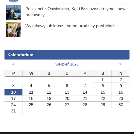
Policjanci z Oświęcimia, Kęt i Brzeszcz otrzymali nowe
radiowozy
Wyjątkowy jubileusz - setne urodziny pani Marii
Kalendarium
«
»
Sierpień 2026
P
W
S
C
P
S
N
1
2
3
4
5
6
7
8
9
10
11
12
13
14
15
16
17
18
19
20
21
22
23
24
25
26
27
28
29
30
31