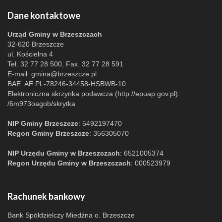
Dane kontaktowe
Urząd Gminy w Brzeszczach
32-620 Brzeszcze
ul. Kościelna 4
Tel. 32 77 28 500, Fax. 32 77 28 591
E-mail:
gmina@brzeszcze.pl
BAE: AE:PL-78246-34458-HSBWB-10
Elektroniczna skrzynka podawcza (http://epuap.gov.pl):
/6m973oagob/skrytka
NIP Gminy Brzeszcze
: 5492197470
Regon Gminy Brzeszcze
: 356305070
NIP Urzędu Gminy w Brzeszczach
: 6521005374
Regon Urzędu Gminy w Brzeszczach
: 000523979
Rachunek bankowy
Bank Spółdzielczy Miedźna o. Brzeszcze