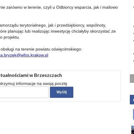
ie zarówno w terenie, czyli u Odbiorcy wsparcia, jak i mailowo
morządu terytorialnego, jak i przedsiębiorcy, wspólnoty,
które planując lub realizując inwestycję chciałyby skorzystać ze
o projektu.
bsługi na terenie powiatu oświęcimskiego:
na.bryzek@wfos.krakow.pl
ktualnościami w Brzeszczach
 otrzymuj informacje na swoją pocztę