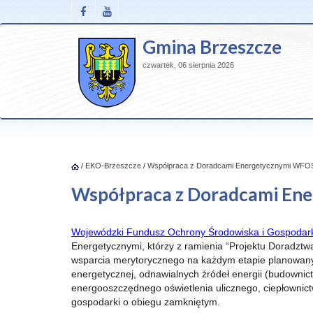
Gmina Brzeszcze
czwartek, 06 sierpnia 2026
/
EKO-Brzeszcze
/
Współpraca z Doradcami Energetycznymi WF
Współpraca z Doradcami E
Wojewódzki Fundusz Ochrony Środowiska i Gospodar
Energetycznymi, którzy z ramienia “Projektu Doradzt
wsparcia merytorycznego na każdym etapie planowanyc
energetycznej, odnawialnych źródeł energii (budowni
energooszczędnego oświetlenia ulicznego, ciepłownictw
gospodarki o obiegu zamkniętym.