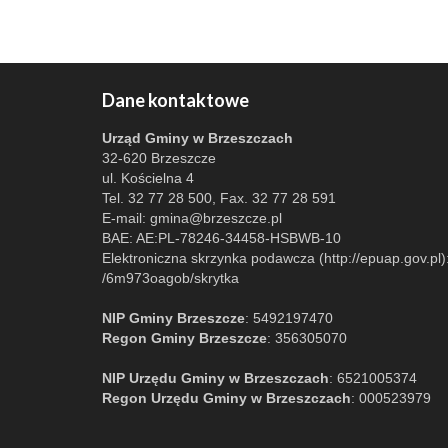
Dane kontaktowe
Urząd Gminy w Brzeszczach
32-620 Brzeszcze
ul. Kościelna 4
Tel. 32 77 28 500, Fax. 32 77 28 591
E-mail:
gmina@brzeszcze.pl
BAE: AE:PL-78246-34458-HSBWB-10
Elektroniczna skrzynka podawcza (http://epuap.gov.pl)
/6m973oagob/skrytka
NIP Gminy Brzeszcze
: 5492197470
Regon Gminy Brzeszcze
: 356305070
NIP Urzędu Gminy w Brzeszczach
: 6521005374
Regon Urzędu Gminy w Brzeszczach
: 000523979