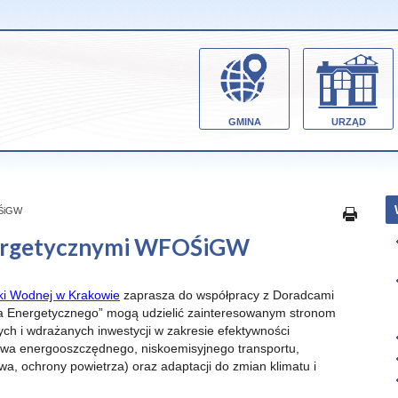
GMINA
URZĄD
OŚiGW
nergetycznymi WFOŚiGW
ki Wodnej w Krakowie
zaprasza do współpracy z Doradcami
wa Energetycznego” mogą udzielić zainteresowanym stronom
h i wdrażanych inwestycji w zakresie efektywności
ctwa energooszczędnego, niskoemisyjnego transportu,
a, ochrony powietrza) oraz adaptacji do zmian klimatu i