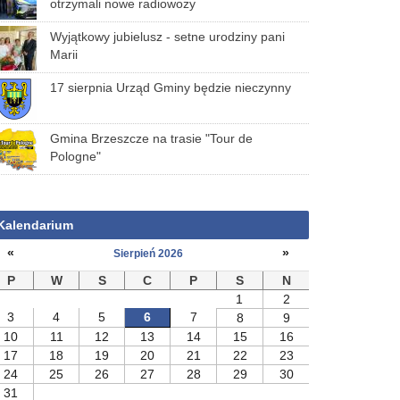
otrzymali nowe radiowozy
Wyjątkowy jubielusz - setne urodziny pani
Marii
17 sierpnia Urząd Gminy będzie nieczynny
Gmina Brzeszcze na trasie "Tour de
Pologne"
Kalendarium
«
»
Sierpień 2026
P
W
S
C
P
S
N
1
2
3
4
5
6
7
8
9
10
11
12
13
14
15
16
17
18
19
20
21
22
23
24
25
26
27
28
29
30
31