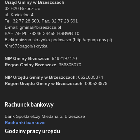
Urząd Gminy w Brzeszczach
32-620 Brzeszcze
ul. Kościelna 4
Tel. 32 77 28 500, Fax. 32 77 28 591
E-mail:
gmina@brzeszcze.pl
BAE: AE:PL-78246-34458-HSBWB-10
Elektroniczna skrzynka podawcza (http://epuap.gov.pl):
/6m973oagob/skrytka
NIP Gminy Brzeszcze
: 5492197470
Regon Gminy Brzeszcze
: 356305070
NIP Urzędu Gminy w Brzeszczach
: 6521005374
Regon Urzędu Gminy w Brzeszczach
: 000523979
Rachunek bankowy
Bank Spółdzielczy Miedźna o. Brzeszcze
Rachunki bankowe
Godziny pracy urzędu