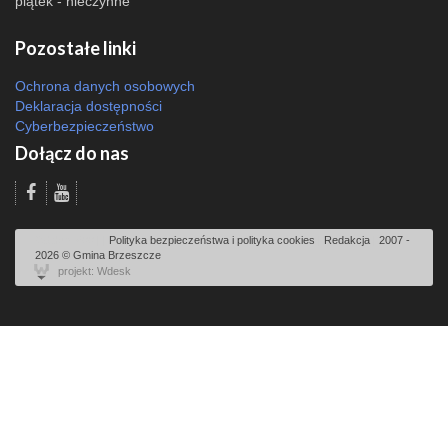
piątek - nieczynne
Pozostałe linki
Ochrona danych osobowych
Deklaracja dostępności
Cyberbezpieczeństwo
Dołącz do nas
Odsłon: 600 | |
Polityka bezpieczeństwa i polityka cookies
|
Redakcja
|
2007 -
2026 © Gmina Brzeszcze
projekt: Wdesk