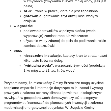
w zmywarce (zmywarka zużywa mniej wody, jeśli jest
pełna).
AGD:
Pranie w pralce, która nie jest zapełniona.
gotowanie:
gotowanie zbyt dużej ilości wody w
czajniku.
w ogrodzie:
podlewanie trawników w pełnym słońcu (woda
wyparowuje) zamiast rano lub wieczorem.
używanie wody zdatnej do picia do podlewania roślin
zamiast deszczówki.
oraz:
nieszczelne instalacje:
kapiący kran to strata nawet
kilkunastu litrów na dobę.
"wirtualna woda":
wyrzucanie żywności (produkcja
1 kg mięsa to 21 tys. litrów wody).
Przypominamy, że mieszkańcy Gminy Brzeszcze mogą uzyskać
bezpłatne wsparcie i informacje dotyczące m.in. zasad i wymog
prawnych z zakresu ochrony klimatu i powietrza, ekologicznych
rozwiązań w gospodarstwach domowych czy też dostępnych
programów dofinansowań do planowanych inwestycji z zakresu
modernizacji energetycznej budynków. W Urzędzie Gminy