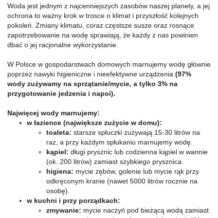
Woda jest jednym z najcenniejszych zasobów naszej planety, a jej
ochrona to ważny krok w trosce o klimat i przyszłość kolejnych
pokoleń. Zmiany klimatu, coraz częstsze susze oraz rosnące
zapotrzebowanie na wodę sprawiają, że każdy z nas powinien
dbać o jej racjonalne wykorzystanie.
W Polsce w gospodarstwach domowych marnujemy wodę głównie
poprzez nawyki higieniczne i nieefektywne urządzenia
(97%
wody zużywamy na sprzątanie/mycie, a tylko 3% na
przygotowanie jedzenia i napoi).
Najwięcej wody marnujemy:
w łazience (największe zużycie w domu):
toaleta:
starsze spłuczki zużywają 15-30 litrów na
raz, a przy każdym spłukaniu marnujemy wodę.
kąpiel:
długi prysznic lub codzienna kąpiel w wannie
(ok. 200 litrów) zamiast szybkiego prysznica.
higiena:
mycie zębów, golenie lub mycie rąk przy
odkręconym kranie (nawet 5000 litrów rocznie na
osobę).
w kuchni i przy porządkach:
zmywanie:
mycie naczyń pod bieżącą wodą zamiast