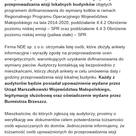
przeprowadzania wizji lokalnych budynków
objętych
programem dofinansowania do wymiany kotłów w ramach
Regionalnego Programu Operacyjnego Województwa
Małopolskiego na lata 2014-2020, poddziałanie 4.4.2 Obniżenie
poziomu niskiej emisji – SPR oraz poddziałanie 4.4.3 Obniżenie
poziomu niskiej emisji (paliwa stałe) – SPR.
Firma NDE sp. z o.o. otrzymała listę osób, które złożyły ankiety
informacyjne i wyraziły zgodę na przeprowadzenie ocen
energetycznych, warunkujących uzyskanie dofinansowania do
wymiany pieców. Audytorzy kontaktują się bezpośrednio z
mieszkańcami, którzy złożyli ankiety w celu umówienia daty i
godziny przeprowadzenia wizji lokalnej budynku.
Każdy z
audytorów będzie posiadał upoważnienie wydane przez
Urząd Marszałkowski Województwa Małopolskiego,
legitymację służobową oraz oświadczenie wydane przez
Burmistrza Brzeszcz.
Mieszkańców, do których zgłoszą się audytorzy, prosimy o
weryfikację ww. dokumentów celem potwierdzenia tożsamości
osób wpuszczanych do domów. Jednocześnie informujemy, że
tożsamość osób upoważnionych do przeprowadzenia wizji