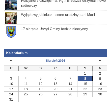
Policjanci z Oświęcimia, Kęt i Brzeszcz otrzymali nowe
radiowozy
Wyjątkowy jubielusz - setne urodziny pani Marii
17 sierpnia Urząd Gminy będzie nieczynny
Kalendarium
«
»
Sierpień 2026
P
W
S
C
P
S
N
1
2
3
4
5
6
7
8
9
10
11
12
13
14
15
16
17
18
19
20
21
22
23
24
25
26
27
28
29
30
31