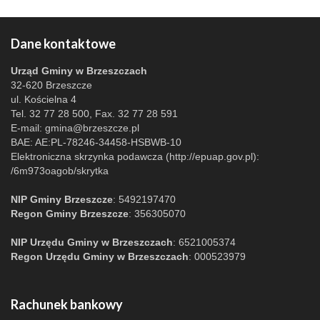
Dane kontaktowe
Urząd Gminy w Brzeszczach
32-620 Brzeszcze
ul. Kościelna 4
Tel. 32 77 28 500, Fax. 32 77 28 591
E-mail:
gmina@brzeszcze.pl
BAE: AE:PL-78246-34458-HSBWB-10
Elektroniczna skrzynka podawcza (http://epuap.gov.pl):
/6m973oagob/skrytka
NIP Gminy Brzeszcze
: 5492197470
Regon Gminy Brzeszcze
: 356305070
NIP Urzędu Gminy w Brzeszczach
: 6521005374
Regon Urzędu Gminy w Brzeszczach
: 000523979
Rachunek bankowy