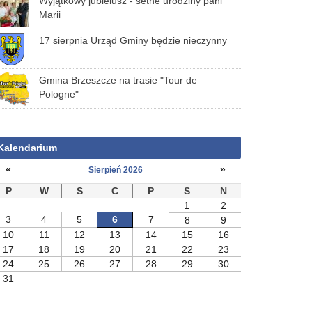
Wyjątkowy jubielusz - setne urodziny pani
Marii
17 sierpnia Urząd Gminy będzie nieczynny
Gmina Brzeszcze na trasie "Tour de
Pologne"
Kalendarium
«
»
Sierpień 2026
P
W
S
C
P
S
N
1
2
3
4
5
6
7
8
9
10
11
12
13
14
15
16
17
18
19
20
21
22
23
24
25
26
27
28
29
30
31