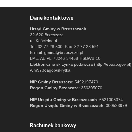
Dane kontaktowe
Urząd Gminy w Brzeszczach
32-620 Brzeszcze
ul. Kościelna 4
Tel. 32 77 28 500, Fax. 32 77 28 591
E-mail:
gmina@brzeszcze.pl
BAE: AE:PL-78246-34458-HSBWB-10
Elektroniczna skrzynka podawcza (http://epuap.gov.pl)
/6m973oagob/skrytka
NIP Gminy Brzeszcze
: 5492197470
Regon Gminy Brzeszcze
: 356305070
NIP Urzędu Gminy w Brzeszczach
: 6521005374
Regon Urzędu Gminy w Brzeszczach
: 000523979
Rachunek bankowy