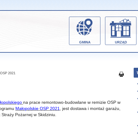
GMINA
URZĄD
e OSP 2021
łopolskiego
na prace remontowo-budowlane w remizie OSP w
Programu
Małopolskie OSP 2021
, jest dostawa i montaż garażu,
traży Pożarnej w Skidziniu.