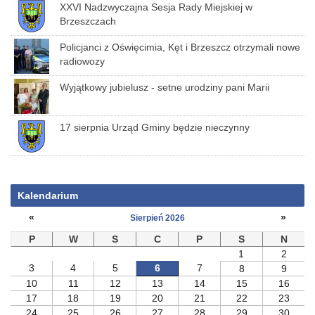
XXVI Nadzwyczajna Sesja Rady Miejskiej w
Brzeszczach
Policjanci z Oświęcimia, Kęt i Brzeszcz otrzymali nowe
radiowozy
Wyjątkowy jubielusz - setne urodziny pani Marii
17 sierpnia Urząd Gminy będzie nieczynny
Kalendarium
«
»
Sierpień 2026
P
W
S
C
P
S
N
1
2
3
4
5
6
7
8
9
10
11
12
13
14
15
16
17
18
19
20
21
22
23
24
25
26
27
28
29
30