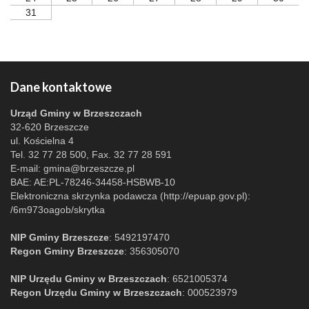
31
Dane kontaktowe
Urząd Gminy w Brzeszczach
32-620 Brzeszcze
ul. Kościelna 4
Tel. 32 77 28 500, Fax. 32 77 28 591
E-mail:
gmina@brzeszcze.pl
BAE: AE:PL-78246-34458-HSBWB-10
Elektroniczna skrzynka podawcza (http://epuap.gov.pl):
/6m973oagob/skrytka
NIP Gminy Brzeszcze
: 5492197470
Regon Gminy Brzeszcze
: 356305070
NIP Urzędu Gminy w Brzeszczach
: 6521005374
Regon Urzędu Gminy w Brzeszczach
: 000523979