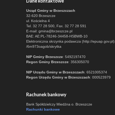
Dane kontaktowe
Urząd Gminy w Brzeszczach
32-620 Brzeszcze
ul. Kościelna 4
Tel. 32 77 28 500, Fax. 32 77 28 591
E-mail:
gmina@brzeszcze.pl
BAE: AE:PL-78246-34458-HSBWB-10
Elektroniczna skrzynka podawcza (http://epuap.gov.pl)
/6m973oagob/skrytka
NIP Gminy Brzeszcze
: 5492197470
Regon Gminy Brzeszcze
: 356305070
NIP Urzędu Gminy w Brzeszczach
: 6521005374
Regon Urzędu Gminy w Brzeszczach
: 000523979
Rachunek bankowy
Bank Spółdzielczy Miedźna o. Brzeszcze
Rachunki bankowe