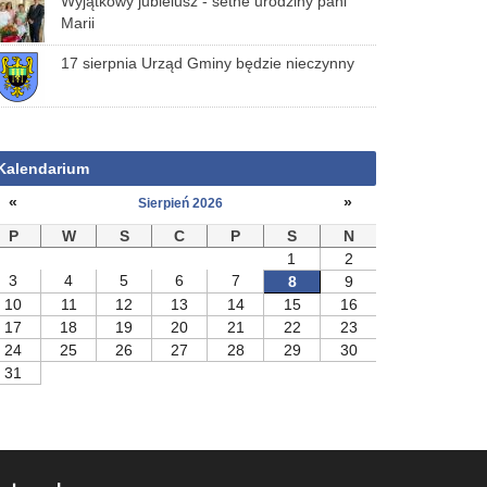
Wyjątkowy jubielusz - setne urodziny pani
Marii
17 sierpnia Urząd Gminy będzie nieczynny
Kalendarium
«
»
Sierpień 2026
P
W
S
C
P
S
N
1
2
3
4
5
6
7
8
9
10
11
12
13
14
15
16
17
18
19
20
21
22
23
24
25
26
27
28
29
30
31