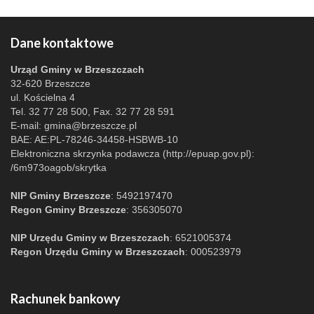
Dane kontaktowe
Urząd Gminy w Brzeszczach
32-620 Brzeszcze
ul. Kościelna 4
Tel. 32 77 28 500, Fax. 32 77 28 591
E-mail:
gmina@brzeszcze.pl
BAE: AE:PL-78246-34458-HSBWB-10
Elektroniczna skrzynka podawcza (http://epuap.gov.pl):
/6m973oagob/skrytka
NIP Gminy Brzeszcze
: 5492197470
Regon Gminy Brzeszcze
: 356305070
NIP Urzędu Gminy w Brzeszczach
: 6521005374
Regon Urzędu Gminy w Brzeszczach
: 000523979
Rachunek bankowy