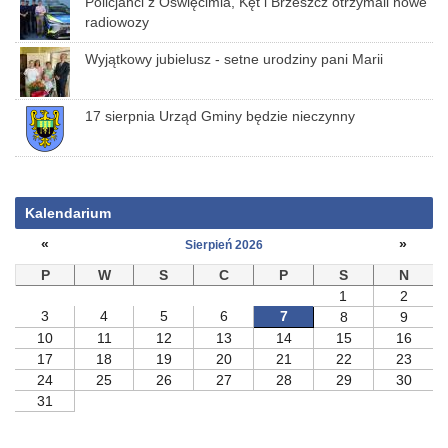
Policjanci z Oświęcimia, Kęt i Brzeszcz otrzymali nowe
radiowozy
Wyjątkowy jubielusz - setne urodziny pani Marii
17 sierpnia Urząd Gminy będzie nieczynny
Kalendarium
«
»
Sierpień 2026
P
W
S
C
P
S
N
1
2
3
4
5
6
7
8
9
10
11
12
13
14
15
16
17
18
19
20
21
22
23
24
25
26
27
28
29
30
31