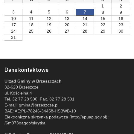
1
2
3
4
5
6
7
8
9
10
11
12
13
14
15
16
17
18
19
20
21
22
23
24
25
26
27
28
29
30
31
Dane kontaktowe
Urząd Gminy w Brzeszczach
32-620 Brzeszcze
ul. Kościelna 4
Tel. 32 77 28 500, Fax. 32 77 28 591
E-mail:
gmina@brzeszcze.pl
BAE: AE:PL-78246-34458-HSBWB-10
Elektroniczna skrzynka podawcza (http://epuap.gov.pl):
/6m973oagob/skrytka