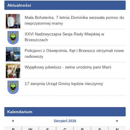
Aktualności
Mała Bohaterka. 7-letnia Dominika wezwała pomoc do
nieprzytomnej mamy
XXVI Nadzwyczajna Sesja Rady Miejskiej w
Brzeszczach
Policjanci z Oświęcimia, Kęt i Brzeszcz otrzymali nowe
radiowozy
Wyjątkowy jubielusz - setne urodziny pani Marii
17 sierpnia Urząd Gminy będzie nieczynny
Kalendarium
«
»
Sierpień 2026
P
W
S
C
P
S
N