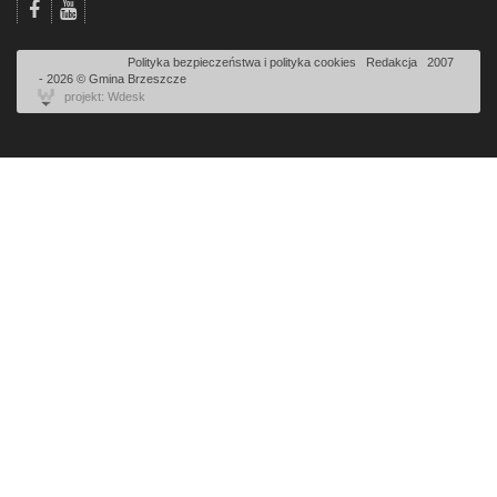
Odsłon: 3291 | |
Polityka bezpieczeństwa i polityka cookies
|
Redakcja
|
2007
- 2026 © Gmina Brzeszcze
projekt: Wdesk