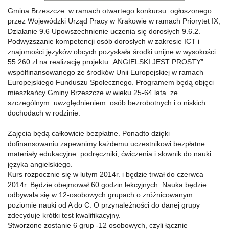
Gmina Brzeszcze w ramach otwartego konkursu ogłoszonego
przez Wojewódzki Urząd Pracy w Krakowie w ramach Priorytet IX,
Działanie 9.6 Upowszechnienie uczenia się dorosłych 9.6.2.
Podwyższanie kompetencji osób dorosłych w zakresie ICT i
znajomości języków obcych pozyskała środki unijne w wysokości
55.260 zł na realizację projektu „ANGIELSKI JEST PROSTY”
współfinansowanego ze środków Unii Europejskiej w ramach
Europejskiego Funduszu Społecznego. Programem będą objęci
mieszkańcy Gminy Brzeszcze w wieku 25-64 lata ze
szczególnym uwzględnieniem osób bezrobotnych i o niskich
dochodach w rodzinie.
Zajęcia będą całkowicie bezpłatne. Ponadto dzięki
dofinansowaniu zapewnimy każdemu uczestnikowi bezpłatne
materiały edukacyjne: podręczniki, ćwiczenia i słownik do nauki
języka angielskiego.
Kurs rozpocznie się w lutym 2014r. i będzie trwał do czerwca
2014r. Będzie obejmował 60 godzin lekcyjnych. Nauka będzie
odbywała się w 12-osobowych grupach o zróżnicowanym
poziomie nauki od A do C. O przynależności do danej grupy
zdecyduje krótki test kwalifikacyjny.
Stworzone zostanie 6 grup -12 osobowych, czyli łącznie