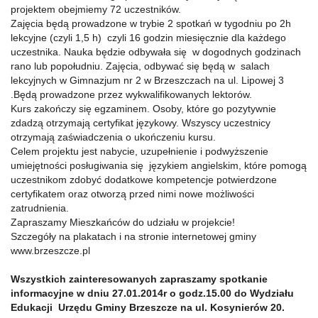
projektem obejmiemy 72 uczestników.
Zajęcia będą prowadzone w trybie 2 spotkań w tygodniu po 2h
lekcyjne (czyli 1,5 h) czyli 16 godzin miesięcznie dla każdego
uczestnika. Nauka będzie odbywała się w dogodnych godzinach
rano lub popołudniu. Zajęcia, odbywać się będą w salach
lekcyjnych w Gimnazjum nr 2 w Brzeszczach na ul. Lipowej 3
.Będą prowadzone przez wykwalifikowanych lektorów.
Kurs zakończy się egzaminem. Osoby, które go pozytywnie
zdadzą otrzymają certyfikat językowy. Wszyscy uczestnicy
otrzymają zaświadczenia o ukończeniu kursu.
Celem projektu jest nabycie, uzupełnienie i podwyższenie
umiejętności posługiwania się językiem angielskim, które pomogą
uczestnikom zdobyć dodatkowe kompetencje potwierdzone
certyfikatem oraz otworzą przed nimi nowe możliwości
zatrudnienia.
Zapraszamy Mieszkańców do udziału w projekcie!
Szczegóły na plakatach i na stronie internetowej gminy
www.brzeszcze.pl
Wszystkich zainteresowanych zapraszamy spotkanie
informacyjne w dniu 27.01.2014r o godz.15.00 do Wydziału
Edukacji Urzędu Gminy Brzeszcze na ul. Kosynierów 20.