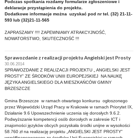
Podczas spotkania rozdamy formularze zgłoszeniowe i
deklaracje przystąpienia do projektu.
Dodatkowe informacje można uzyskać pod nr tel. (32) 21-11-
593 lub (32)21-11-565
ZAPRASZAMY !!!! ZAPEWNIAMY ATRAKCYJNOŚĆ,
NOWATORSTWO, SKUTECZNOŚĆ !!!
Sprawozdanie z realizacji projektu Angielski jest Prosty
30.06.2014
SPRAWOZDANIE Z REALIZACJI PROJEKTU „ ANGIELSKI JEST
PROSTY” ZE ŚRODKÓW UNIII EUROPEJSKIEJ NA NAUKĘ
JĘZYKA ANGIELSKIEGO DLA MIESZKAŃCÓW GMINY
BRZESZCZE
Gmina Brzeszcze w ramach otwartego konkursu ogłoszonego
przez Wojewódzki Urząd Pracy w Krakowie w ramach Priorytet IX,
Działanie 9.6 Upowszechnienie uczenia się dorosłych 9.6.2.
Podwyższanie kompetencji osób dorosłych w zakresie ICT i
znajomości języków obcych pozyskała środki unijne w wysokości
58.760 zł na realizację projektu „ANGIELSKI JEST PROSTY”
współfinansowanego ze środków Unii Europejskiej w ramach