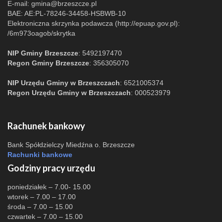
E-mail:
gmina@brzeszcze.pl
BAE: AE:PL-78246-34458-HSBWB-10
Elektroniczna skrzynka podawcza (http://epuap.gov.pl):
/6m973oagob/skrytka
NIP Gminy Brzeszcze
: 5492197470
Regon Gminy Brzeszcze
: 356305070
NIP Urzędu Gminy w Brzeszczach
: 6521005374
Regon Urzędu Gminy w Brzeszczach
: 000523979
Rachunek bankowy
Bank Spółdzielczy Miedźna o. Brzeszcze
Rachunki bankowe
Godziny pracy urzędu
poniedziałek – 7.00- 15.00
wtorek – 7.00 – 17.00
środa – 7.00 – 15.00
czwartek – 7.00 – 15.00