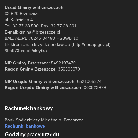
Urząd Gminy w Brzeszczach
32-620 Brzeszcze
ul. Kościelna 4
Tel. 32 77 28 500, Fax. 32 77 28 591
E-mail:
gmina@brzeszcze.pl
BAE: AE:PL-78246-34458-HSBWB-10
Elektroniczna skrzynka podawcza (http://epuap.gov.pl):
/6m973oagob/skrytka
NIP Gminy Brzeszcze
: 5492197470
Regon Gminy Brzeszcze
: 356305070
NIP Urzędu Gminy w Brzeszczach
: 6521005374
Regon Urzędu Gminy w Brzeszczach
: 000523979
Rachunek bankowy
Bank Spółdzielczy Miedźna o. Brzeszcze
Rachunki bankowe
Godziny pracy urzędu