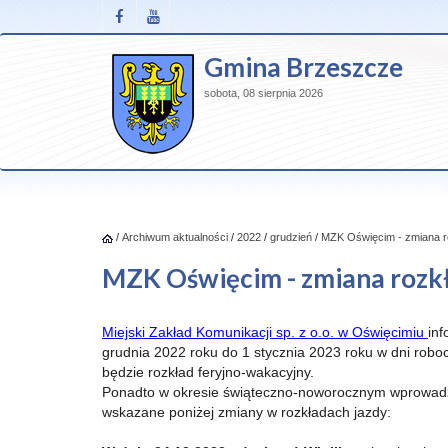
Gmina Brzeszcze
sobota, 08 sierpnia 2026
/
Archiwum aktualności
/
2022
/
grudzień
/
MZK Oświęcim - zmiana r
MZK Oświęcim - zmiana rozkł
Miejski Zakład Komunikacji sp. z o.o. w Oświęcimiu
inf
grudnia 2022 roku do 1 stycznia 2023 roku w dni rob
będzie rozkład feryjno-wakacyjny.
Ponadto w okresie świąteczno-noworocznym wprowad
wskazane poniżej zmiany w rozkładach jazdy: