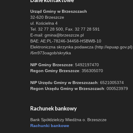
Dane kontaktowe
Urząd Gminy w Brzeszczach
32-620 Brzeszcze
ul. Kościelna 4
Tel. 32 77 28 500, Fax. 32 77 28 591
E-mail:
gmina@brzeszcze.pl
BAE: AE:PL-78246-34458-HSBWB-10
Elektroniczna skrzynka podawcza (http://epuap.gov.pl)
/6m973oagob/skrytka
NIP Gminy Brzeszcze
: 5492197470
Regon Gminy Brzeszcze
: 356305070
NIP Urzędu Gminy w Brzeszczach
: 6521005374
Regon Urzędu Gminy w Brzeszczach
: 000523979
Rachunek bankowy
Bank Spółdzielczy Miedźna o. Brzeszcze
Rachunki bankowe