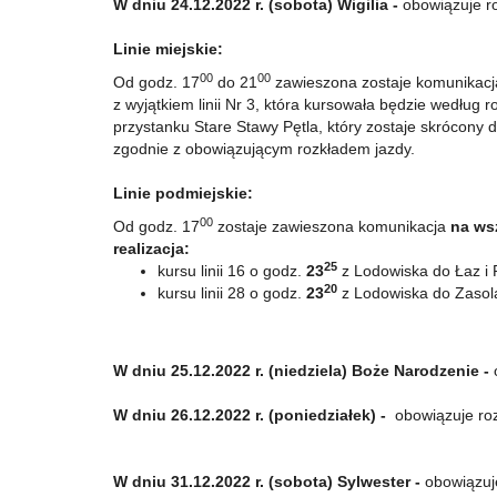
W dniu 24.12.2022 r. (sobota) Wigilia -
obowiązuje ro
Linie miejskie:
00
00
Od godz. 17
do 21
zawieszona zostaje komunikacja 
z wyjątkiem linii Nr 3, która kursowała będzie według 
przystanku Stare Stawy Pętla, który zostaje skrócony 
zgodnie z obowiązującym rozkładem jazdy.
Linie podmiejskie:
00
Od godz. 17
zostaje zawieszona komunikacja
na ws
realizacja:
25
kursu linii 16 o godz.
23
z Lodowiska do Łaz i 
20
kursu linii 28 o godz.
23
z Lodowiska do Zasola P
W dniu 25.12.2022 r. (niedziela) Boże Narodzenie -
W dniu 26.12.2022 r. (poniedziałek) -
obowiązuje roz
W dniu 31.12.2022 r. (sobota) Sylwester -
obowiązuje