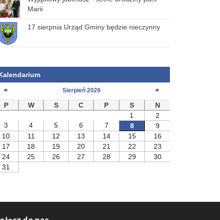
Marii
17 sierpnia Urząd Gminy będzie nieczynny
Kalendarium
«
»
Sierpień 2026
P
W
S
C
P
S
N
1
2
3
4
5
6
7
8
9
10
11
12
13
14
15
16
17
18
19
20
21
22
23
24
25
26
27
28
29
30
31