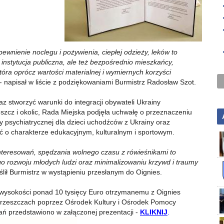
nienie noclegu i pożywienia, ciepłej odzieży, leków to
 instytucja publiczna, ale też bezpośrednio mieszkańcy,
ra oprócz wartości materialnej i wymiernych korzyści
- napisał w liście z podziękowaniami Burmistrz Radosław Szot.
az stworzyć warunki do integracji obywateli Ukrainy
zcz i okolic, Rada Miejska podjęła uchwałę o przeznaczeniu
 psychiatrycznej dla dzieci uchodźców z Ukrainy oraz
ęć o charakterze edukacyjnym, kulturalnym i sportowym.
interesowań, spędzania wolnego czasu z rówieśnikami to
 rozwoju młodych ludzi oraz minimalizowaniu krzywd i traumy
eślił Burmistrz w wystąpieniu przesłanym do Oignies.
 wysokości ponad 10 tysięcy Euro otrzymanemu z Oignies
rzeszczach poprzez Ośrodek Kultury i Ośrodek Pomocy
łań przedstawiono w załączonej prezentacji -
KLIKNIJ
.