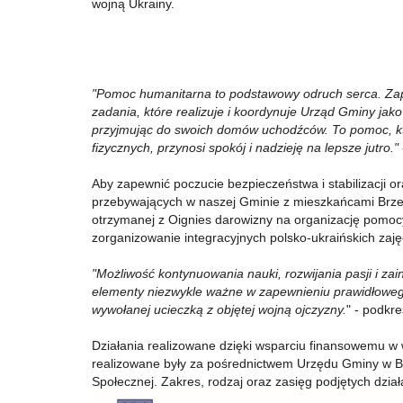
wojną Ukrainy.
"Pomoc humanitarna to podstawowy odruch serca. Zapew
zadania, które realizuje i koordynuje Urząd Gminy jako
przyjmując do swoich domów uchodźców. To pomoc, któ
fizycznych, przynosi spokój i nadzieję na lepsze jutro."
Aby zapewnić poczucie bezpieczeństwa i stabilizacji or
przebywających w naszej Gminie z mieszkańcami Brzes
otrzymanej z Oignies darowizny na organizację pomocy
zorganizowanie integracyjnych polsko-ukraińskich zaj
"Możliwość kontynuowania nauki, rozwijania pasji i za
elementy niezwykle ważne w zapewnieniu prawidłowego
wywołanej ucieczką z objętej wojną ojczyzny.
" - podkr
Działania realizowane dzięki wsparciu finansowemu w
realizowane były za pośrednictwem Urzędu Gminy w B
Społecznej. Zakres, rodzaj oraz zasięg podjętych dzia