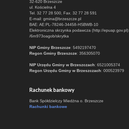
32-620 Brzeszcze
ul. Kościelna 4
Tel. 32 77 28 500, Fax. 32 77 28 591
E-mail:
gmina@brzeszcze.pl
BAE: AE:PL-78246-34458-HSBWB-10
Elektroniczna skrzynka podawcza (http://epuap.gov.pl)
/6m973oagob/skrytka
NIP Gminy Brzeszcze
: 5492197470
Regon Gminy Brzeszcze
: 356305070
NIP Urzędu Gminy w Brzeszczach
: 6521005374
Regon Urzędu Gminy w Brzeszczach
: 000523979
Rachunek bankowy
Bank Spółdzielczy Miedźna o. Brzeszcze
Rachunki bankowe