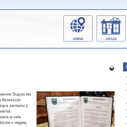
GMINA
URZĄD
ienne Dupuis list
a Brzeszcze
dząca zarówno z
 wśród
azana w celu
źców z objętej