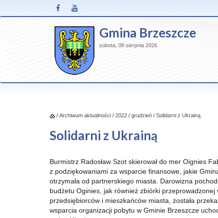
Gmina Brzeszcze
sobota, 08 sierpnia 2026
/
Archiwum aktualności
/
2022
/
grudzień
/
Solidarni z Ukrainą
Solidarni z Ukrainą
Burmistrz Radosław Szot skierował do mer Oignies Fab
z podziękowaniami za wsparcie finansowe, jakie Gmin
otrzymała od partnerskiego miasta. Darowizna pocho
budżetu Oginies, jak również zbiórki przeprowadzonej
przedsiębiorców i mieszkańców miasta, została przek
wsparcia organizacji pobytu w Gminie Brzeszcze uchod