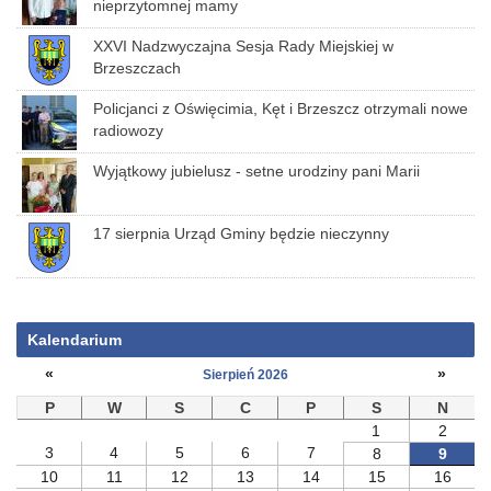
nieprzytomnej mamy
XXVI Nadzwyczajna Sesja Rady Miejskiej w
Brzeszczach
Policjanci z Oświęcimia, Kęt i Brzeszcz otrzymali nowe
radiowozy
Wyjątkowy jubielusz - setne urodziny pani Marii
17 sierpnia Urząd Gminy będzie nieczynny
Kalendarium
«
»
Sierpień 2026
P
W
S
C
P
S
N
1
2
3
4
5
6
7
8
9
10
11
12
13
14
15
16