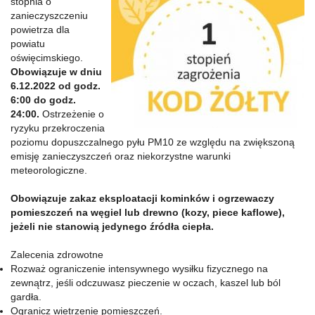
stopnia o
zanieczyszczeniu
powietrza dla
powiatu
oświęcimskiego.
Obowiązuje w dniu
6.12.2022 od godz.
6:00 do godz.
24:00.
Ostrzeżenie o
ryzyku przekroczenia
poziomu dopuszczalnego pyłu PM10 ze względu na zwiększoną
emisję zanieczyszczeń oraz niekorzystne warunki
meteorologiczne.
Obowiązuje zakaz eksploatacji kominków i ogrzewaczy
pomieszczeń na węgiel lub drewno (kozy, piece kaflowe),
jeżeli nie stanowią jedynego źródła ciepła.
Zalecenia zdrowotne
Rozważ ograniczenie intensywnego wysiłku fizycznego na
zewnątrz, jeśli odczuwasz pieczenie w oczach, kaszel lub ból
gardła.
Ogranicz wietrzenie pomieszczeń.