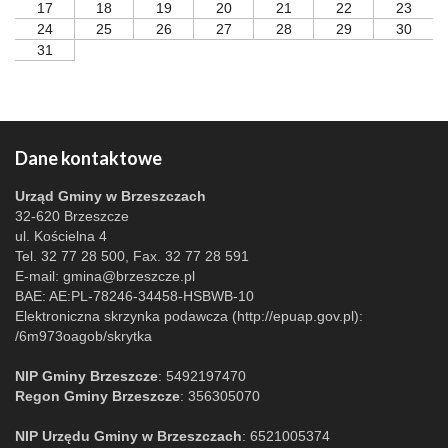
17
18
19
20
21
22
23
24
25
26
27
28
29
30
31
Dane kontaktowe
Urząd Gminy w Brzeszczach
32-620 Brzeszcze
ul. Kościelna 4
Tel. 32 77 28 500, Fax. 32 77 28 591
E-mail:
gmina@brzeszcze.pl
BAE: AE:PL-78246-34458-HSBWB-10
Elektroniczna skrzynka podawcza (http://epuap.gov.pl):
/6m973oagob/skrytka
NIP Gminy Brzeszcze
: 5492197470
Regon Gminy Brzeszcze
: 356305070
NIP Urzędu Gminy w Brzeszczach
: 6521005374