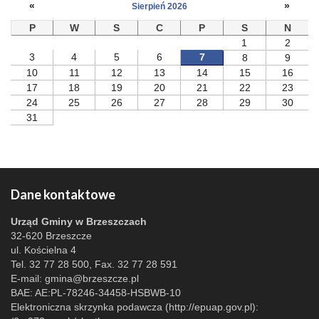
«
»
Sierpień 2026
P
W
S
C
P
S
N
1
2
3
4
5
6
7
8
9
10
11
12
13
14
15
16
17
18
19
20
21
22
23
24
25
26
27
28
29
30
31
Dane kontaktowe
Urząd Gminy w Brzeszczach
32-620 Brzeszcze
ul. Kościelna 4
Tel. 32 77 28 500, Fax. 32 77 28 591
E-mail:
gmina@brzeszcze.pl
BAE: AE:PL-78246-34458-HSBWB-10
Elektroniczna skrzynka podawcza (http://epuap.gov.pl):