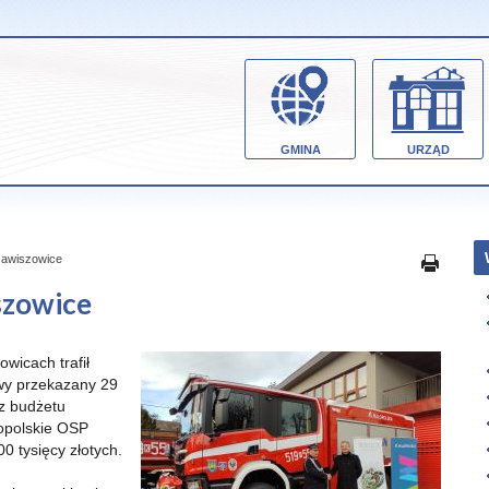
GMINA
URZĄD
awiszowice
szowice
wicach trafił
wy przekazany 29
 z budżetu
opolskie OSP
 tysięcy złotych.