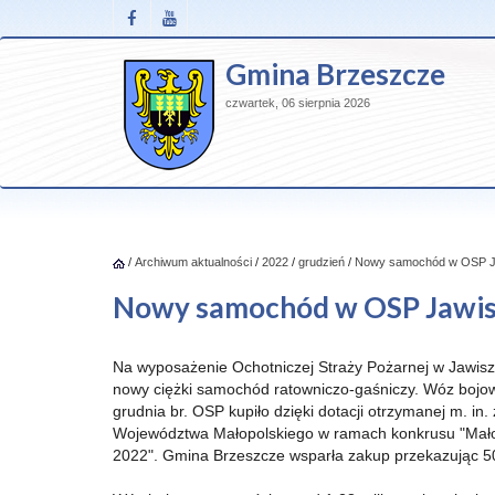
Gmina Brzeszcze
czwartek, 06 sierpnia 2026
/
Archiwum aktualności
/
2022
/
grudzień
/
Nowy samochód w OSP J
Nowy samochód w OSP Jawi
Na wyposażenie Ochotniczej Straży Pożarnej w Jawiszo
nowy ciężki samochód ratowniczo-gaśniczy. Wóz bojo
grudnia br. OSP kupiło dzięki dotacji otrzymanej m. in.
Województwa Małopolskiego w ramach konkrusu "Mał
2022". Gmina Brzeszcze wsparła zakup przekazując 500