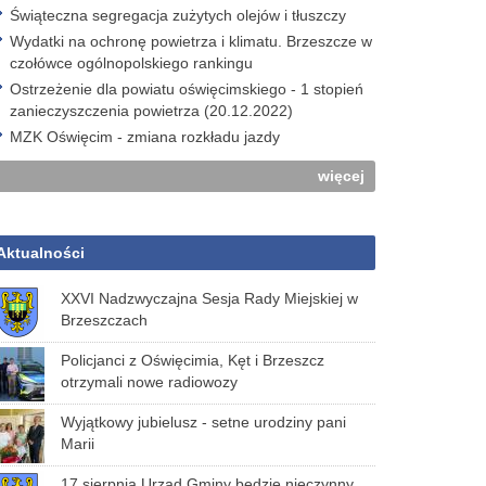
Świąteczna segregacja zużytych olejów i tłuszczy
Wydatki na ochronę powietrza i klimatu. Brzeszcze w
czołówce ogólnopolskiego rankingu
Ostrzeżenie dla powiatu oświęcimskiego - 1 stopień
zanieczyszczenia powietrza (20.12.2022)
MZK Oświęcim - zmiana rozkładu jazdy
więcej
Aktualności
XXVI Nadzwyczajna Sesja Rady Miejskiej w
Brzeszczach
Policjanci z Oświęcimia, Kęt i Brzeszcz
otrzymali nowe radiowozy
Wyjątkowy jubielusz - setne urodziny pani
Marii
17 sierpnia Urząd Gminy będzie nieczynny