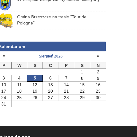
Gmina Brzeszcze na trasie "Tour de
Pologne"
Kalendarium
«
»
Sierpień 2026
P
W
S
C
P
S
N
1
2
3
4
5
6
7
8
9
10
11
12
13
14
15
16
17
18
19
20
21
22
23
24
25
26
27
28
29
30
31