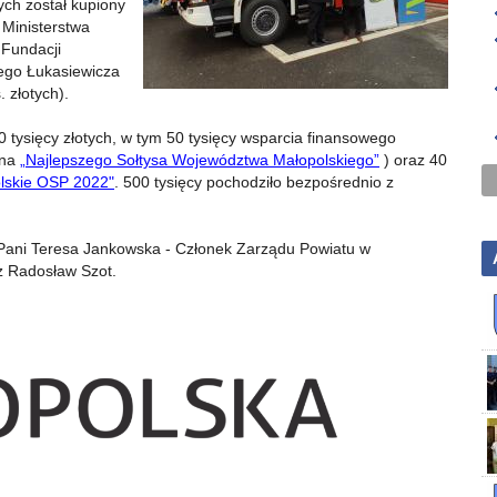
ych został kupiony
 Ministerstwa
 Fundacji
cego Łukasiewicza
 złotych).
ysięcy złotych, w tym 50 tysięcy wsparcia finansowego
 na
„Najlepszego Sołtysa Województwa Małopolskiego”
) oraz 40
lskie OSP 2022"
. 500 tysięcy pochodziło bezpośrednio z
 Pani Teresa Jankowska - Członek Zarządu Powiatu w
z Radosław Szot.