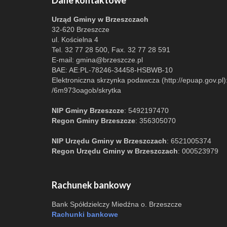
Dane kontaktowe
Urząd Gminy w Brzeszczach
32-620 Brzeszcze
ul. Kościelna 4
Tel. 32 77 28 500, Fax. 32 77 28 591
E-mail:
gmina@brzeszcze.pl
BAE: AE:PL-78246-34458-HSBWB-10
Elektroniczna skrzynka podawcza (http://epuap.gov.pl)
/6m973oagob/skrytka
NIP Gminy Brzeszcze
: 5492197470
Regon Gminy Brzeszcze
: 356305070
NIP Urzędu Gminy w Brzeszczach
: 6521005374
Regon Urzędu Gminy w Brzeszczach
: 000523979
Rachunek bankowy
Bank Spółdzielczy Miedźna o. Brzeszcze
Rachunki bankowe