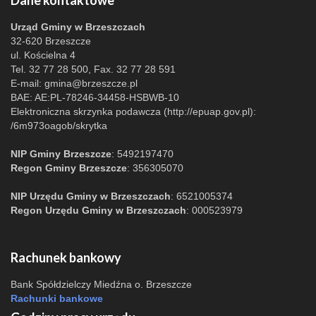
Dane kontaktowe
Urząd Gminy w Brzeszczach
32-620 Brzeszcze
ul. Kościelna 4
Tel. 32 77 28 500, Fax. 32 77 28 591
E-mail:
gmina@brzeszcze.pl
BAE: AE:PL-78246-34458-HSBWB-10
Elektroniczna skrzynka podawcza (http://epuap.gov.pl):
/6m973oagob/skrytka
NIP Gminy Brzeszcze
: 5492197470
Regon Gminy Brzeszcze
: 356305070
NIP Urzędu Gminy w Brzeszczach
: 6521005374
Regon Urzędu Gminy w Brzeszczach
: 000523979
Rachunek bankowy
Bank Spółdzielczy Miedźna o. Brzeszcze
Rachunki bankowe