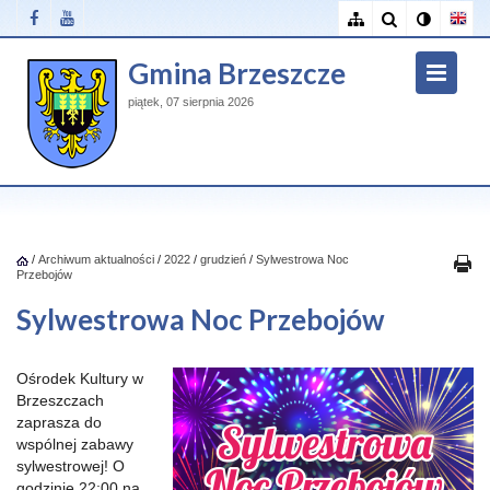
Gmina Brzeszcze
piątek, 07 sierpnia 2026
/
Archiwum aktualności
/
2022
/
grudzień
/
Sylwestrowa Noc
Przebojów
Sylwestrowa Noc Przebojów
Ośrodek Kultury w
Brzeszczach
zaprasza do
wspólnej zabawy
sylwestrowej! O
godzinie 22:00 na