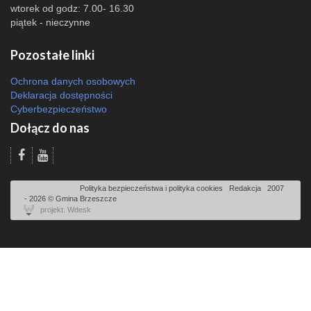
wtorek od godz: 7.00- 16.30
piątek - nieczynne
Pozostałe linki
Ochrona danych osobowych
Deklaracja dostępności
Cyberbezpieczeństwo
Dołącz do nas
Odsłon: 3554 | |
Polityka bezpieczeństwa i polityka cookies
|
Redakcja
|
2007
- 2026 © Gmina Brzeszcze
projekt: Wdesk