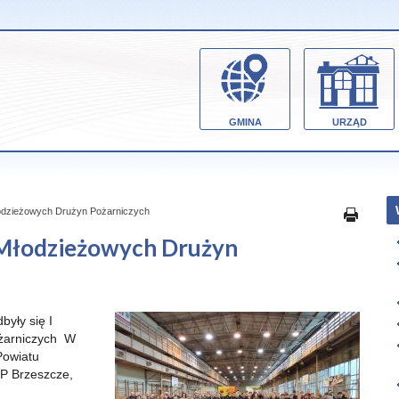
GMINA
URZĄD
dzieżowych Drużyn Pożarniczych
Młodzieżowych Drużyn
były się I
żarniczych
W
Powiatu
P Brzeszcze,