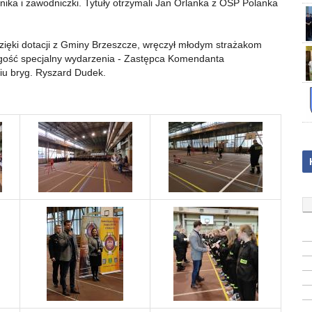
ka i zawodniczki. Tytuły otrzymali Jan Orlanka z OSP Polanka
zięki dotacji z Gminy Brzeszcze, wręczył młodym strażakom
 gość specjalny wydarzenia - Zastępca Komendanta
u bryg. Ryszard Dudek.