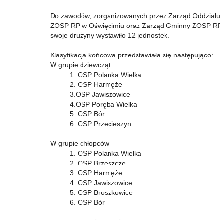
Do zawodów, zorganizowanych przez Zarząd Oddział
ZOSP RP w Oświęcimiu oraz Zarząd Gminny ZOSP RP
swoje drużyny wystawiło 12 jednostek.
Klasyfikacja końcowa przedstawiała się następująco:
W grupie dziewcząt:
1. OSP Polanka Wielka
2. OSP Harmęże
3.OSP Jawiszowice
4.OSP Poręba Wielka
5. OSP Bór
6. OSP Przecieszyn
W grupie chłopców:
1. OSP Polanka Wielka
2. OSP Brzeszcze
3. OSP Harmęże
4. OSP Jawiszowice
5. OSP Broszkowice
6. OSP Bór