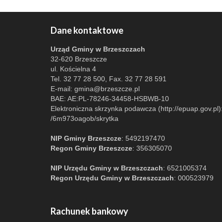
Dane kontaktowe
Urząd Gminy w Brzeszczach
32-620 Brzeszcze
ul. Kościelna 4
Tel. 32 77 28 500, Fax. 32 77 28 591
E-mail:
gmina@brzeszcze.pl
BAE: AE:PL-78246-34458-HSBWB-10
Elektroniczna skrzynka podawcza (http://epuap.gov.pl)
/6m973oagob/skrytka
NIP Gminy Brzeszcze
: 5492197470
Regon Gminy Brzeszcze
: 356305070
NIP Urzędu Gminy w Brzeszczach
: 6521005374
Regon Urzędu Gminy w Brzeszczach
: 000523979
Rachunek bankowy