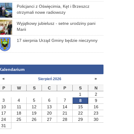
Policjanci z Oświęcimia, Kęt i Brzeszcz
otrzymali nowe radiowozy
Wyjątkowy jubielusz - setne urodziny pani
Marii
17 sierpnia Urząd Gminy będzie nieczynny
Kalendarium
«
»
Sierpień 2026
P
W
S
C
P
S
N
1
2
3
4
5
6
7
8
9
10
11
12
13
14
15
16
17
18
19
20
21
22
23
24
25
26
27
28
29
30
31