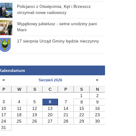
Policjanci z Oświęcimia, Kęt i Brzeszcz
otrzymali nowe radiowozy
Wyjątkowy jubielusz - setne urodziny pani
Marii
17 sierpnia Urząd Gminy będzie nieczynny
Kalendarium
«
»
Sierpień 2026
P
W
S
C
P
S
N
1
2
3
4
5
6
7
8
9
10
11
12
13
14
15
16
17
18
19
20
21
22
23
24
25
26
27
28
29
30
31