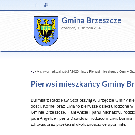
Gmina Brzeszcze
czwartek, 06 sierpnia 2026
/
Archiwum aktualności
/
2023
/
luty
/
Pierwsi mieszkańcy Gminy Brz
Pierwsi mieszkańcy Gminy Br
Burmistrz Radosław Szot przyjął w Urzędzie Gminy ni
gości. Kornel oraz Livia to pierwsze dzieci urodzone 
Gminie Brzeszcze. Pani Anicie i panu Michałowi, rodz
pani Angelice i panu Dawidowi, rodzicom Livii, Burmistr
zdrowia oraz przekazał okolicznościowe upominki.