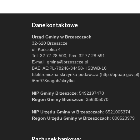
Dane kontaktowe
Urząd Gminy w Brzeszczach
32-620 Brzeszcze
ul. Kościelna 4
Tel. 32 77 28 500, Fax. 32 77 28 591
E-mail:
gmina@brzeszcze.pl
BAE: AE:PL-78246-34458-HSBWB-10
Elektroniczna skrzynka podawcza (http://epuap.gov.pl)
/6m973oagob/skrytka
NIP Gminy Brzeszcze
: 5492197470
Regon Gminy Brzeszcze
: 356305070
NIP Urzędu Gminy w Brzeszczach
: 6521005374
Regon Urzędu Gminy w Brzeszczach
: 000523979
Rachunek bankowy