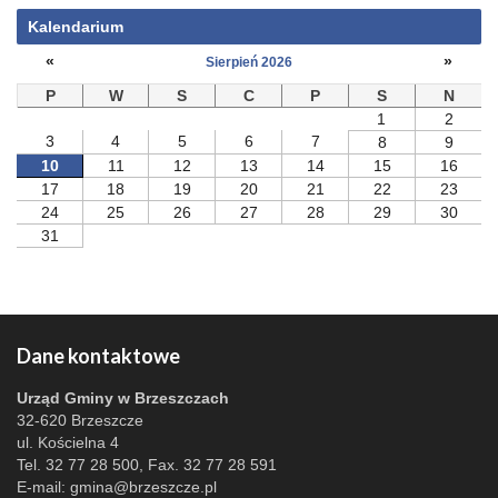
Kalendarium
«
»
Sierpień 2026
P
W
S
C
P
S
N
1
2
3
4
5
6
7
8
9
10
11
12
13
14
15
16
17
18
19
20
21
22
23
24
25
26
27
28
29
30
31
Dane kontaktowe
Urząd Gminy w Brzeszczach
32-620 Brzeszcze
ul. Kościelna 4
Tel. 32 77 28 500, Fax. 32 77 28 591
E-mail:
gmina@brzeszcze.pl