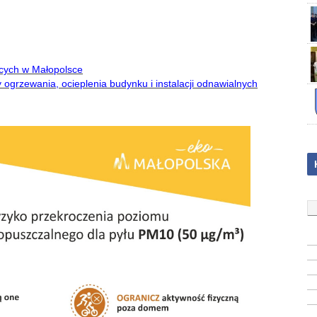
cych w Małopolsce
grzewania, ocieplenia budynku i instalacji odnawialnych