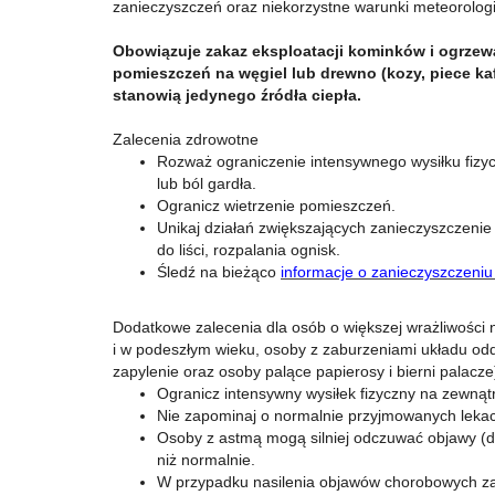
zanieczyszczeń oraz niekorzystne warunki meteorolog
Obowiązuje zakaz eksploatacji kominków i ogrzew
pomieszczeń na węgiel lub drewno (kozy, piece kafl
stanowią jedynego źródła ciepła.
Zalecenia zdrowotne
Rozważ ograniczenie intensywnego wysiłku fizyc
lub ból gardła.
Ogranicz wietrzenie pomieszczeń.
Unikaj działań zwiększających zanieczyszczeni
do liści, rozpalania ognisk.
Śledź na bieżąco
informacje o zanieczyszczeniu
Dodatkowe zalecenia dla osób o większej wrażliwości n
i w podeszłym wieku, osoby z zaburzeniami układu 
zapylenie oraz osoby palące papierosy i bierni palacze
Ogranicz intensywny wysiłek fizyczny na zewnątr
Nie zapominaj o normalnie przyjmowanych leka
Osoby z astmą mogą silniej odczuwać objawy (du
niż normalnie.
W przypadku nasilenia objawów chorobowych zal