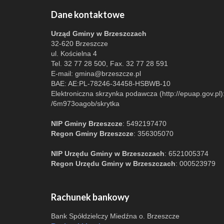
Dane kontaktowe
Urząd Gminy w Brzeszczach
32-620 Brzeszcze
ul. Kościelna 4
Tel. 32 77 28 500, Fax. 32 77 28 591
E-mail:
gmina@brzeszcze.pl
BAE: AE:PL-78246-34458-HSBWB-10
Elektroniczna skrzynka podawcza (http://epuap.gov.pl)
/6m973oagob/skrytka
NIP Gminy Brzeszcze
: 5492197470
Regon Gminy Brzeszcze
: 356305070
NIP Urzędu Gminy w Brzeszczach
: 6521005374
Regon Urzędu Gminy w Brzeszczach
: 000523979
Rachunek bankowy
Bank Spółdzielczy Miedźna o. Brzeszcze