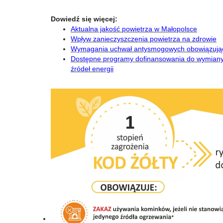
Dowiedź się więcej:
Aktualna jakość powietrza w Małopolsce
Wpływ zanieczyszczenia powietrza na zdrowie
Wymagania uchwał antysmogowych obowiązują
Dostępne programy dofinansowania do wymiany o
źródeł energii