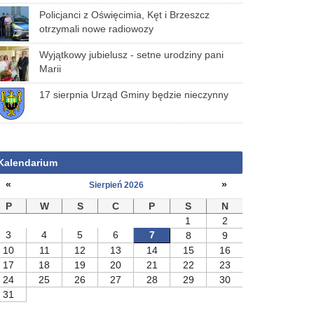
Policjanci z Oświęcimia, Kęt i Brzeszcz
otrzymali nowe radiowozy
Wyjątkowy jubielusz - setne urodziny pani
Marii
17 sierpnia Urząd Gminy będzie nieczynny
Kalendarium
«
»
Sierpień 2026
P
W
S
C
P
S
N
1
2
3
4
5
6
7
8
9
10
11
12
13
14
15
16
17
18
19
20
21
22
23
24
25
26
27
28
29
30
31