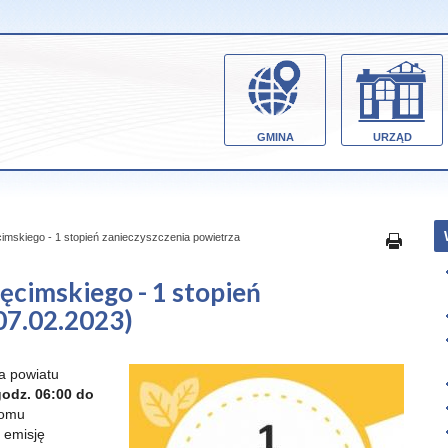
GMINA
URZĄD
cimskiego - 1 stopień zanieczyszczenia powietrza
ęcimskiego - 1 stopień
07.02.2023)
la powiatu
odz. 06:00 do
iomu
 emisję