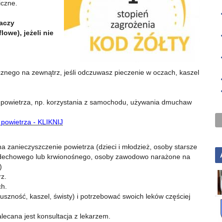
iczne.
aczy
owe), jeżeli nie
znego na zewnątrz, jeśli odczuwasz pieczenie w oczach, kaszel
e powietrza, np. korzystania z samochodu, używania dmuchaw
 powietrza - KLIKNIJ
a zanieczyszczenie powietrza (dzieci i młodzież, osoby starsze
oddechowego lub krwionośnego, osoby zawodowo narażone na
)
z.
ch.
szność, kaszel, świsty) i potrzebować swoich leków częściej
ecana jest konsultacja z lekarzem.