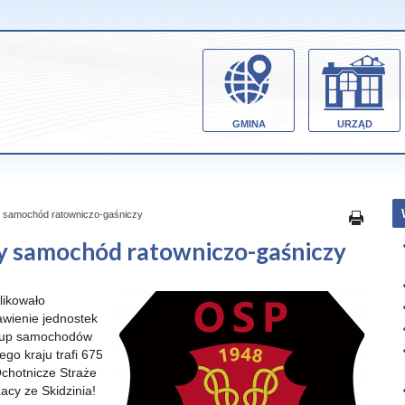
GMINA
URZĄD
y samochód ratowniczo-gaśniczy
wy samochód ratowniczo-gaśniczy
likowało
awienie jednostek
akup samochodów
go kraju trafi 675
chotnicze Straże
acy ze Skidzinia!