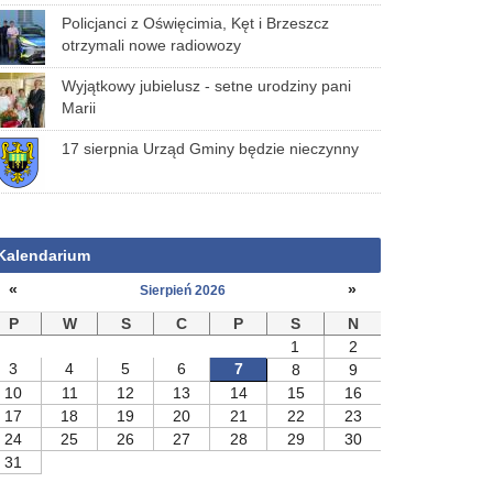
Policjanci z Oświęcimia, Kęt i Brzeszcz
otrzymali nowe radiowozy
Wyjątkowy jubielusz - setne urodziny pani
Marii
17 sierpnia Urząd Gminy będzie nieczynny
Kalendarium
«
»
Sierpień 2026
P
W
S
C
P
S
N
1
2
3
4
5
6
7
8
9
10
11
12
13
14
15
16
17
18
19
20
21
22
23
24
25
26
27
28
29
30
31