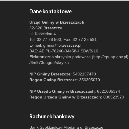
Dane kontaktowe
Urząd Gminy w Brzeszczach
32-620 Brzeszcze
ul. Kościelna 4
Tel. 32 77 28 500, Fax. 32 77 28 591
E-mail:
gmina@brzeszcze.pl
BAE: AE:PL-78246-34458-HSBWB-10
Elektroniczna skrzynka podawcza (http://epuap.gov.pl)
/6m973oagob/skrytka
NIP Gminy Brzeszcze
: 5492197470
Regon Gminy Brzeszcze
: 356305070
NIP Urzędu Gminy w Brzeszczach
: 6521005374
Regon Urzędu Gminy w Brzeszczach
: 000523979
Rachunek bankowy
Bank Spółdzielczy Miedźna o. Brzeszcze