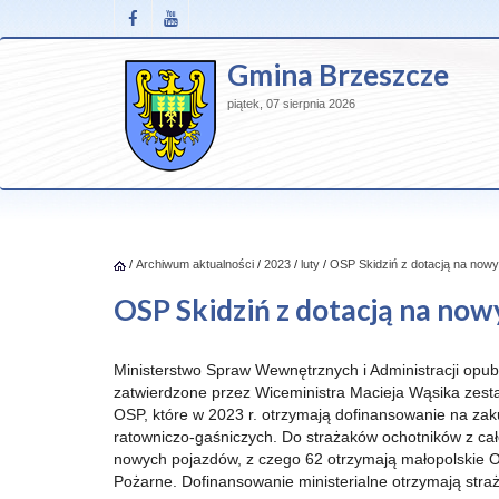
Gmina Brzeszcze
piątek, 07 sierpnia 2026
/
Archiwum aktualności
/
2023
/
luty
/
OSP Skidziń z dotacją na now
OSP Skidziń z dotacją na no
Ministerstwo Spraw Wewnętrznych i Administracji opub
zatwierdzone przez Wiceministra Macieja Wąsika zest
OSP, które w 2023 r. otrzymają dofinansowanie na z
ratowniczo-gaśniczych. Do strażaków ochotników z całe
nowych pojazdów, z czego 62 otrzymają małopolskie O
Pożarne. Dofinansowanie ministerialne otrzymają straż